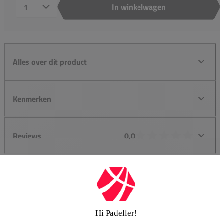
In winkelwagen
Aantal
Alles over dit product
Kenmerken
Reviews
0,0