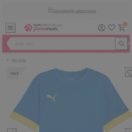
Gemakkelijk retourneren
0
Verlanglijstj
Winkel
Zoek naar...
Zoeke
Alle Sale
SALE
T