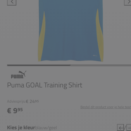
Puma GOAL Training Shirt
€ 24
Adviesprijs:
95
Bestel dit product voor je hele tea
€ 9
95
/
Kies je kleur
blauw/geel