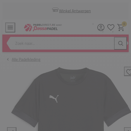
Winkel Antwerpen
0
Verlanglijstj
Winkel
Zoek naar...
Zoeke
Alle Padelkleding
T