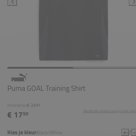
Puma GOAL Training Shirt
€ 24
Adviesprijs:
95
Bestel dit product voor je hele tea
€ 17
50
/
Kies je kleur
Black/White