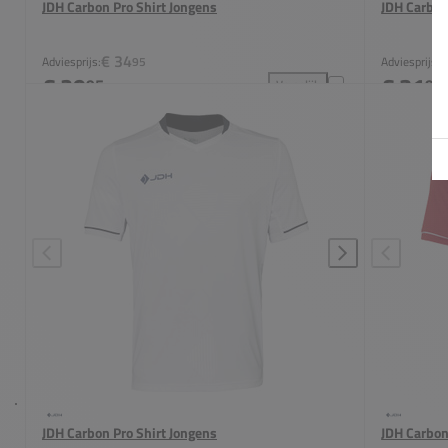
JDH Carbon Pro Shirt Jongens
JDH Carbon
€ 34
€
Adviesprijs:
95
Adviesprijs:
€ 29
€ 31
95
95
Vergelijk
JDH Carbon Pro Shirt Jongens
JDH Carbon Pro Shirt Jongens
JDH Carbon