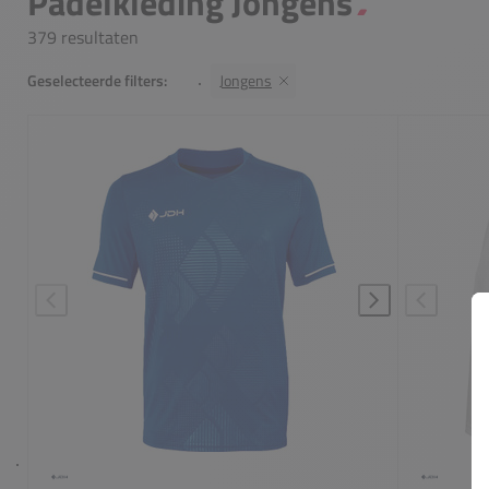
Padelkleding Jongens
379 resultaten
Geselecteerde filters:
Jongens