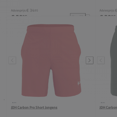
€ 34
€
Adviesprijs:
95
Adviesprijs:
€ 30
€ 30
95
95
Vergelijk
JDH Carbon Pro Shirt Jongens
JDH Carbon Pro Short Jongens
JDH Carbon