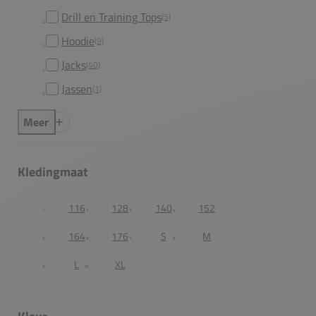
Drill en Training Tops
(5)
Hoodie
(9)
Jacks
(40)
Jassen
(1)
Meer
Kledingmaat
116
128
140
152
164
176
S
M
L
XL