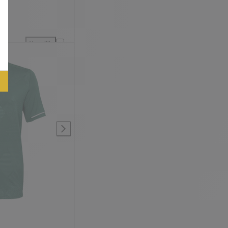
s
Vergelijk
lijking
JDH Carbon Pro Short Jongens toevoegen aan vergelijking