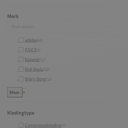
Merk
Merk zoeken
adidas
(66)
ASICS
(2)
Babolat
(17)
Bidi Badu
(15)
Björn Borg
(14)
Meer
Kledingtype
Compressiekleding
(1)