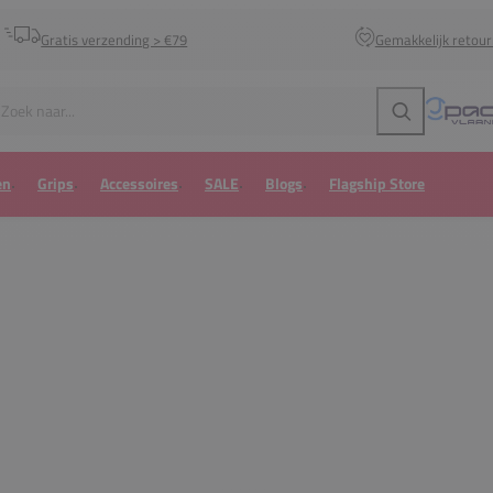
Gratis verzending > €79
Gemakkelijk retou
Zoeken
en
Grips
Accessoires
SALE
Blogs
Flagship Store