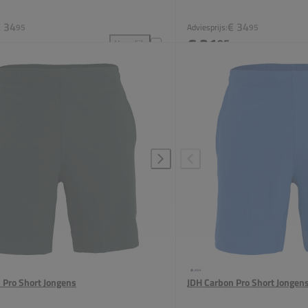
 34
€ 34
95
Adviesprijs:
95
€ 31
95
Vergelijk
 toevoegen aan vergelijking
JDH Carbon Pro Shirt Jongens toevoegen aan verge
 Pro Short Jongens
JDH Carbon Pro Short Jongen