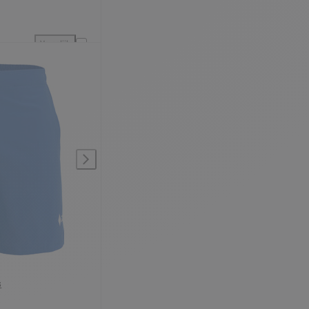
Vergelijk
lijking
JDH Carbon Pro Shirt Jongens toevoegen aan vergelijking
s