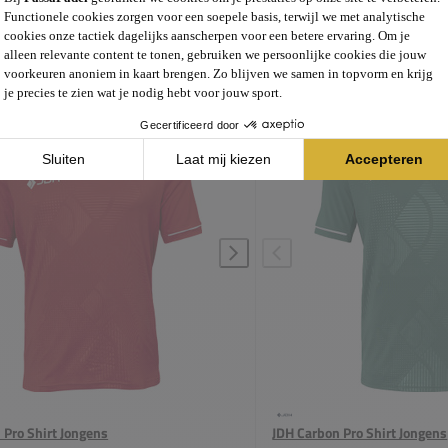
 Pro Short Jongens
JDH Carbon Pro Short Jongen
 34
€ 34
95
Adviesprijs:
95
€ 26
95
Vergelijk
 toevoegen aan vergelijking
JDH Carbon Pro Short Jongens toevoegen aan verge
 Pro Shirt Jongens
JDH Carbon Pro Shirt Jongens