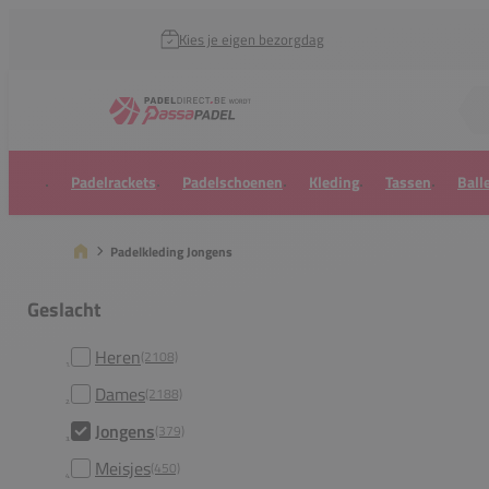
Kies je eigen bezorgdag
Zoek naar...
Padelrackets
Padelschoenen
Kleding
Tassen
Ball
Padelkleding Jongens
Geslacht
Heren
(2108)
Dames
(2188)
Jongens
(379)
Meisjes
(450)