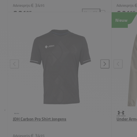
€ 34
€
Adviesprijs:
95
Adviesprijs:
€ 31
€ 31
95
95
Vergelijk
JDH Carbon Pro Short Jongen
Nieuw
JDH Carbon Pro Shirt Jongens
Under Arm
€ 34
Adviesprijs:
95