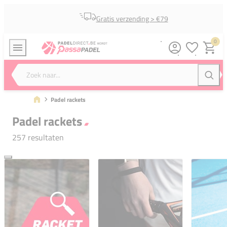
Gratis verzending > €79
0
Verlanglijstj
Winkel
Zoek naar...
Zoeke
Padel rackets
Padel rackets
257 resultaten