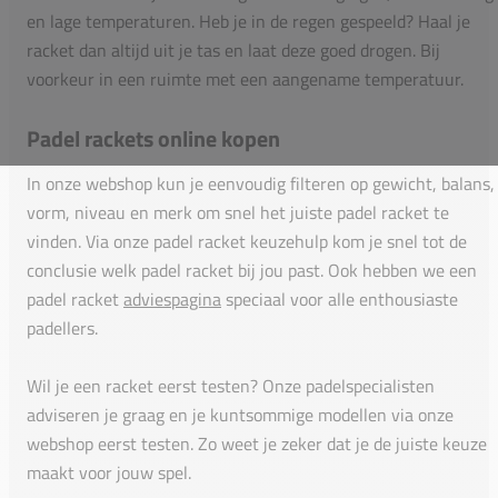
en lage temperaturen. Heb je in de regen gespeeld? Haal je
racket dan altijd uit je tas en laat deze goed drogen. Bij
voorkeur in een ruimte met een aangename temperatuur.
Padel rackets online kopen
In onze webshop kun je eenvoudig filteren op gewicht, balans,
vorm, niveau en merk om snel het juiste padel racket te
vinden. Via onze padel racket keuzehulp kom je snel tot de
conclusie welk padel racket bij jou past. Ook hebben we een
padel racket
adviespagina
speciaal voor alle enthousiaste
padellers.
Wil je een racket eerst testen? Onze padelspecialisten
adviseren je graag en je kuntsommige modellen via onze
webshop eerst testen. Zo weet je zeker dat je de juiste keuze
maakt voor jouw spel.