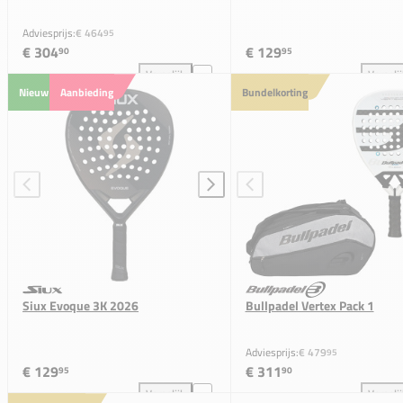
Adviesprijs:
€ 464
95
€ 304
€ 129
90
95
Vergelijk
Vergeli
Bullpadel Neuron Edge Pack 1 toevoegen aan vergel
Siu
Nieuw
Aanbieding
Bundelkorting
Siux Evoque 3K 2026
Bullpadel Vertex Pack 1
Adviesprijs:
€ 479
95
€ 129
€ 311
95
90
Vergelijk
Vergeli