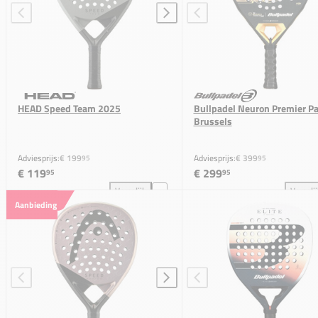
HEAD Speed Team 2025
Bullpadel Neuron Premier Pa
Brussels
Adviesprijs:
€ 199
Adviesprijs:
€ 399
95
95
€ 119
€ 299
95
95
Vergelijk
Vergeli
HEAD Speed Team 2025 toevoegen aan vergelijkin
Bul
Aanbieding