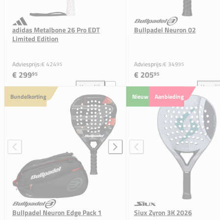
adidas Metalbone 26 Pro EDT
Bullpadel Neuron 02
Limited Edition
Adviesprijs:
€ 424
Adviesprijs:
€ 349
95
95
€ 299
€ 205
95
95
Vergelijk
Vergeli
adidas Metalbone 26 Pro EDT Limited Edition toevo
Bul
Bundelkorting
Nieuw
Aanbieding
Bullpadel Neuron Edge Pack 1
Siux Zyron 3K 2026