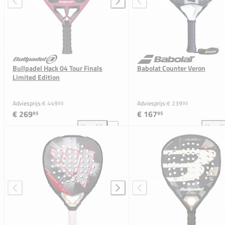
Bullpadel Hack 04 Tour Finals
Babolat Counter Veron
Limited Edition
Adviesprijs:
€ 449
Adviesprijs:
€ 239
95
95
€ 269
€ 167
95
95
Vergelijk
Vergeli
Bullpadel Hack 04 Tour Finals Limited Edition toevo
Bab