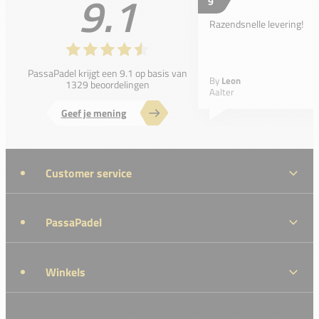
9.1
9
Razendsnelle levering!
PassaPadel krijgt een 9.1 op basis van
By
Leon
1329 beoordelingen
Aalter
Geef je mening
Customer service
PassaPadel
Winkels