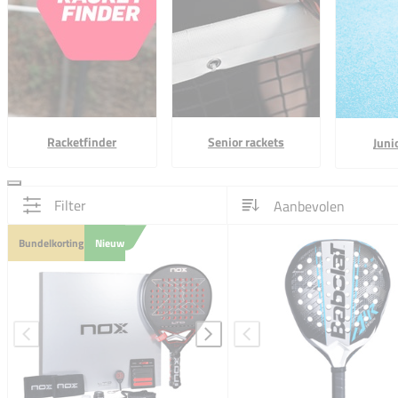
Racketfinder
Senior rackets
Juni
Filter
Bundelkorting
Nieuw