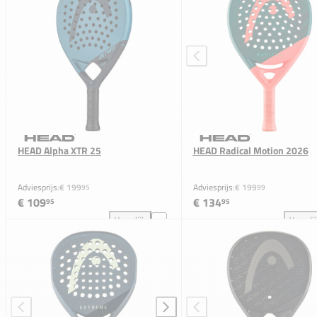
HEAD Alpha XTR 25
HEAD Radical Motion 2026
Adviesprijs:
€ 199
Adviesprijs:
€ 199
95
99
€ 109
€ 134
95
95
Vergelijk
Vergeli
HEAD Alpha XTR 25 toevoegen aan vergelijking
HEA