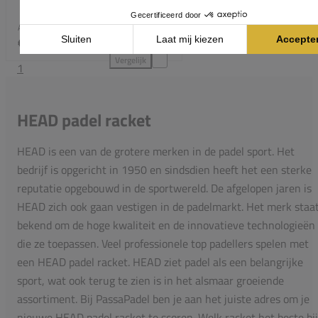
Adviesprijs:
€ 74
95
€ 52
95
Vergelijk
1
HEAD Monster Kids Padel toevoegen aan vergelijki
HEAD padel racket
HEAD is een van de grotere merken in de padel sport. Het
bedrijf is opgericht in 1950 en sindsdien heeft het een sterke
reputatie opgebouwd in de sportwereld. De afgelopen jaren is
HEAD zich ook gaan vestigen in de padelmarkt. Het merk staa
bekend om de hoge kwaliteit en de innovatieve technologieën
die ze toepassen. Veel professionele top padellers spelen met
een HEAD padel racket. HEAD ziet padel als een belangrijke
sport, wat ook terug te zien is in het alsmaar groeiende
assortiment. Bij PassaPadel ben je aan het juiste adres om je
nieuwe HEAD padel racket te scoren. Welk racket het beste bij