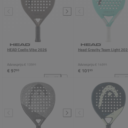
HEAD Coello Vibe 2026
Head Gravity Team Light 202
Adviesprijs:
€ 139
Adviesprijs:
€ 149
95
95
€ 97
€ 101
95
95
Vergelijk
Vergeli
HEAD Coello Vibe 2026 toevoegen aan vergelijking
Hea