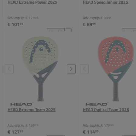
HEAD Extreme Power 2025
HEAD Speed Junior 2025
Adviesprijs:
€ 129
Adviesprijs:
€ 99
95
95
€ 101
€ 69
95
95
Vergelijk
Vergeli
HEAD Extreme Power 2025 toevoegen aan vergelij
HEA
HEAD Extreme Team 2025
HEAD Radical Team 2026
Adviesprijs:
€ 199
Adviesprijs:
€ 179
99
99
€ 127
€ 114
95
95