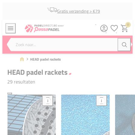
Gratis verzending > €79
0
Verlanglijstj
Winkel
Zoek naar...
Zoeke
HEAD padel rackets
HEAD padel rackets
29 resultaten
i
i