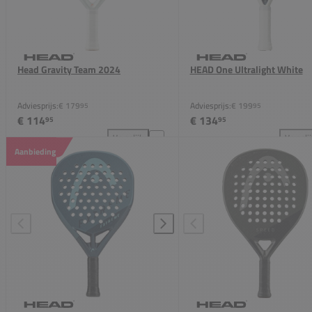
Head Gravity Team 2024
HEAD One Ultralight White
Adviesprijs:
€ 179
Adviesprijs:
€ 199
95
95
€ 114
€ 134
95
95
Vergelijk
Vergeli
Head Gravity Team 2024 toevoegen aan vergelijkin
HEA
Aanbieding