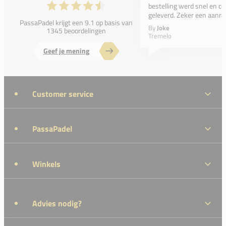
bestelling werd snel en co
geleverd. Zeker een aanra
PassaPadel krijgt een 9.1 op basis van
By
Joke
1345 beoordelingen
Tremelo
Geef je mening
Customer service
PassaPadel
Winkels
Advies nodig?