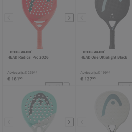
HEAD Radical Pro 2026
HEAD One Ultralight Black
Adviesprijs:
€ 239
Adviesprijs:
€ 199
95
95
€ 161
€ 127
95
95
Vergelijk
Vergeli
HEAD Radical Pro 2026 toevoegen aan vergelijking
HEA