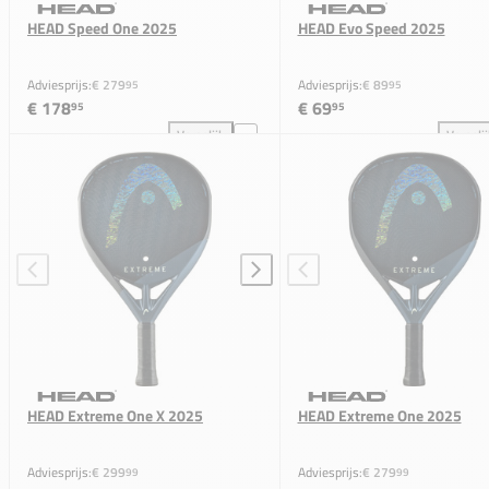
HEAD Speed One 2025
HEAD Evo Speed 2025
Adviesprijs:
€ 279
Adviesprijs:
€ 89
95
95
€ 178
€ 69
95
95
Vergelijk
Vergeli
HEAD Speed One 2025 toevoegen aan vergelijking
HEA
HEAD Extreme One X 2025
HEAD Extreme One 2025
Adviesprijs:
€ 299
Adviesprijs:
€ 279
99
99