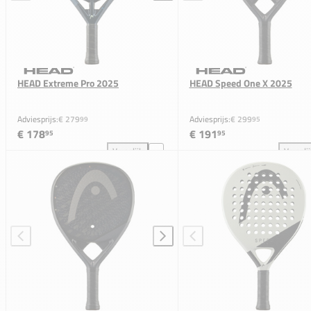
HEAD Extreme Pro 2025
HEAD Speed One X 2025
Adviesprijs:
€ 279
Adviesprijs:
€ 299
99
95
€ 178
€ 191
95
95
Vergelijk
Vergeli
HEAD Extreme Pro 2025 toevoegen aan vergelijkin
HEA