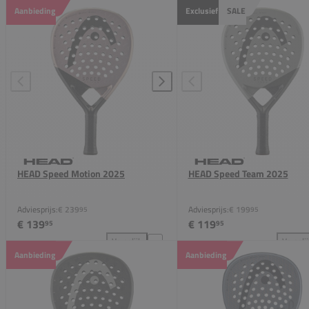
Aanbieding
Exclusief
SALE
HEAD Speed Motion 2025
HEAD Speed Team 2025
Adviesprijs:
€ 239
Adviesprijs:
€ 199
95
95
€ 139
€ 119
95
95
Vergelijk
Vergeli
HEAD Speed Motion 2025 toevoegen aan vergelijki
HEA
Aanbieding
Aanbieding