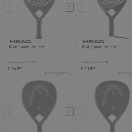
HEAD Speed Pro 2025
HEAD Speed Pro 2023
Adviesprijs:
€ 279
Adviesprijs:
€ 320
95
00
€ 149
€ 119
95
95
Vergelijk
Vergeli
HEAD Speed Pro 2025 toevoegen aan vergelijking
HEA