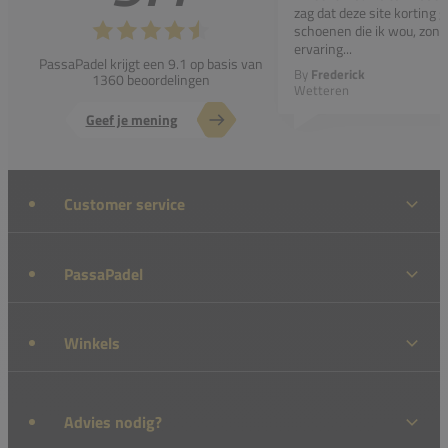
zag dat deze site korting g
schoenen die ik wou, zond
ervaring...
PassaPadel krijgt een 9.1 op basis van
By
Frederick
1360 beoordelingen
Wetteren
Geef je mening
Customer service
PassaPadel
Winkels
Advies nodig?