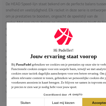
De HEAD Speed-lijn staat bekend om de perfecte balans tusse
snelheid en veelzijdigheid. Elk racket in deze serie is ontworp
om je prestaties te boosten, ongeacht de speelstijl van de
speler. Met een strak design en slimme kenmerken biedt de lij
een racket voor iedereen die de sport nog beter onder de knie
wil krijgen.
De HEAD Speed padelrackets zien er niet alleen goed en mooi
uit, maar zijn ook gemaakt van de beste materialen. Ze zijn
modern en stijlvol ontworpen, zodat je altijd met een
professionele uitstraling op de baan staat.
Met een HEAD Speed padelracket speel je sneller, krachtiger 
met meer controle. Of je nu speelt voor je plezier of aan
wedstrijden meedoet, deze rackets maken het verschil. Kies
voor kwaliteit en probeer één van de HEAD Speed padelracket