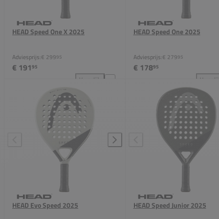
HEAD Speed One X 2025
HEAD Speed One 2025
Adviesprijs:
€ 299
Adviesprijs:
€ 279
95
95
€ 191
€ 178
95
95
Vergelijk
Vergeli
HEAD Speed One X 2025 toevoegen aan vergelijkin
HEA
HEAD Evo Speed 2025
HEAD Speed Junior 2025