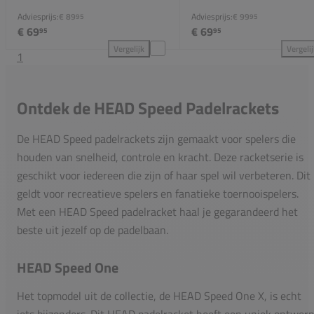
Adviesprijs:
€ 89
Adviesprijs:
€ 99
95
95
€ 69
€ 69
95
95
Vergelijk
Vergeli
1
HEAD Evo Speed 2025 toevoegen aan vergelijking
HEA
Ontdek de HEAD Speed Padelrackets
De HEAD Speed padelrackets zijn gemaakt voor spelers die
houden van snelheid, controle en kracht. Deze racketserie is
geschikt voor iedereen die zijn of haar spel wil verbeteren. Dit
geldt voor recreatieve spelers en fanatieke toernooispelers.
Met een HEAD Speed padelracket haal je gegarandeerd het
beste uit jezelf op de padelbaan.
HEAD Speed One
Het topmodel uit de collectie, de HEAD Speed One X, is echt
iets bijzonders. Dit HEAD padelracket heeft een uniek ontwerp