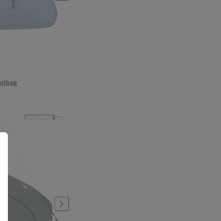
ketbag
Vergelijk
voegen aan vergelijking
Indian Maharadja Padel Racketbag toevoegen aan vergelijking