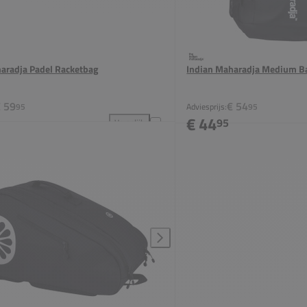
aradja Padel Racketbag
Indian Maharadja Medium B
 59
€ 54
95
Adviesprijs:
95
€ 44
95
Vergelijk
kpack toevoegen aan vergelijking
Indian Maharadja Padel Racketbag toevoegen aan v