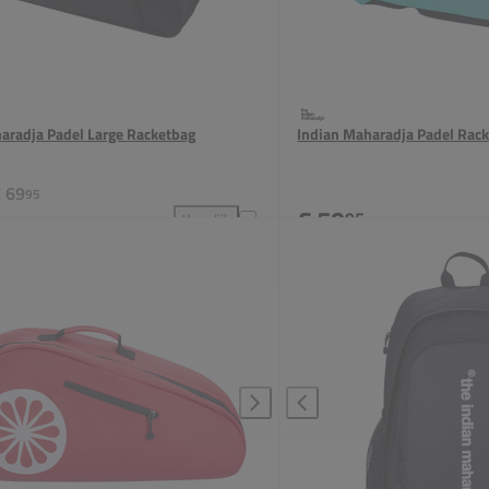
aradja Padel Large Racketbag
Indian Maharadja Padel Rac
 69
95
€ 59
95
Vergelijk
acketbag toevoegen aan vergelijking
Indian Maharadja Padel Large Racketbag toevoegen