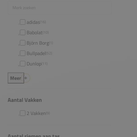
Merk zoeken
adidas
(16)
Babolat
(10)
Björn Borg
(1)
Bullpadel
(52)
Dunlop
(11)
Meer
Aantal Vakken
2 Vakken
(9)
Aantal riemen aan tas