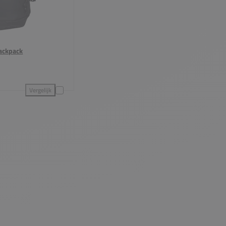
ackpack
Vergelijk
ergelijking
Indian Maharadja Medium Backpack toevoegen aan vergelijking