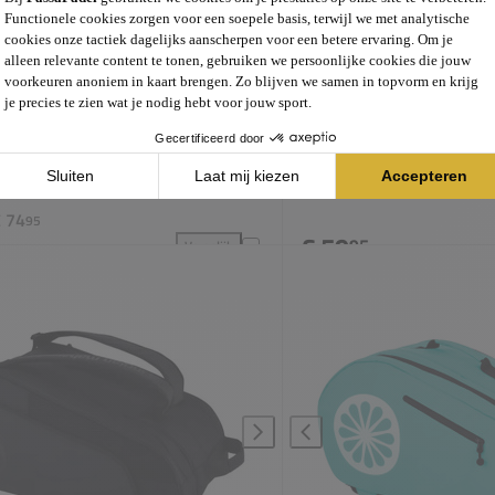
aradja GreenEdge Large Backpack
Indian Maharadja Padel Rac
 74
95
€ 59
95
Vergelijk
tbag toevoegen aan vergelijking
Indian Maharadja GreenEdge Large Backpack toevo