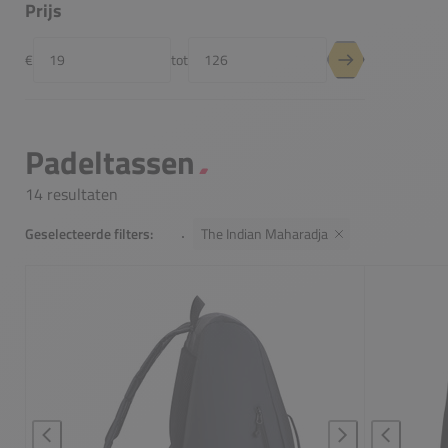
Prijs
€
tot
Minimumprijs
Maximumprijs
Prijsfilter toepas
Padeltassen
14 resultaten
Geselecteerde filters:
The Indian Maharadja