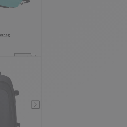
ketbag
Vergelijk
 aan vergelijking
Indian Maharadja Padel Racketbag toevoegen aan vergelijking