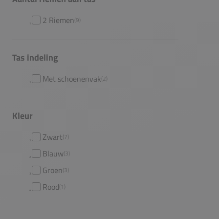
2 Riemen
(9)
Tas indeling
Met schoenenvak
(2)
Kleur
Zwart
(7)
Blauw
(3)
Groen
(3)
Rood
(1)