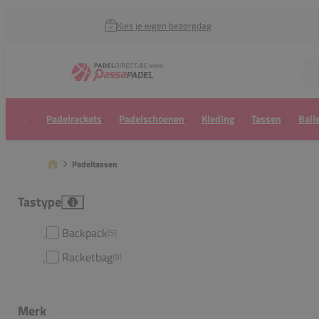
Kies je eigen bezorgdag
Zoek naar...
Padelrackets
Padelschoenen
Kleding
Tassen
Ball
Padeltassen
Tastype
i
Backpack
(5)
Racketbag
(9)
Merk