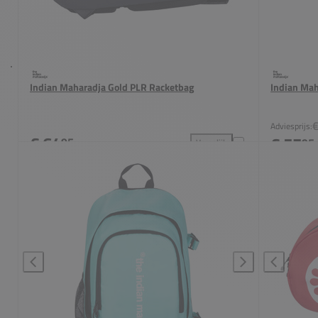
Indian Maharadja Gold PLR Racketbag
Indian Mah
€
Adviesprijs:
€ 64
€ 57
95
95
Vergelijk
Indian Maharadja Gold PLR R