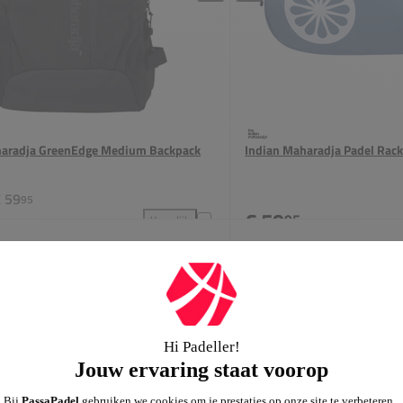
haradja GreenEdge Medium Backpack
Indian Maharadja Padel Rac
 59
95
€ 59
95
Vergelijk
inum Racketbag toevoegen aan vergelijking
Indian Maharadja GreenEdge Medium Backpack toe