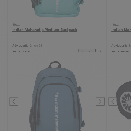
Indian Maharadja Medium Backpack
Indian Mah
€ 54
€
Adviesprijs:
95
Adviesprijs:
€ 44
€ 48
95
95
Vergelijk
Indian Maharadja Medium Bac