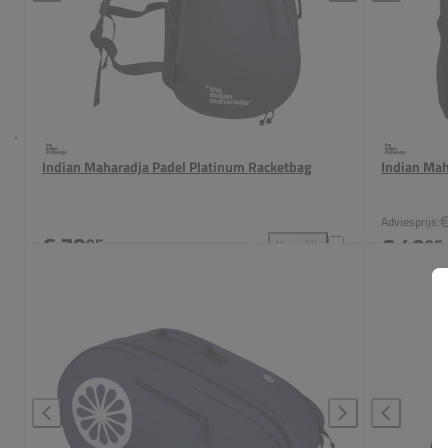
Indian Maharadja Padel Platinum Racketbag
Indian Ma
€
Adviesprijs:
€ 79
€ 49
95
95
Vergelijk
Indian Maharadja Padel Plat