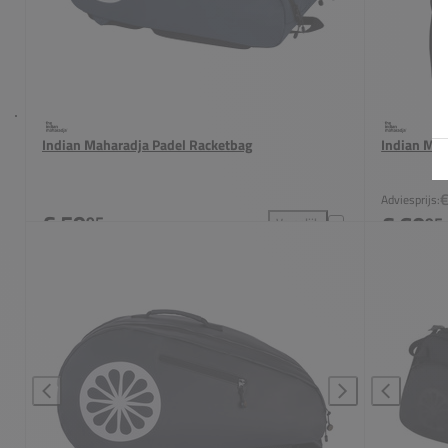
Indian Maharadja Padel Racketbag
Indian Mah
€
Adviesprijs:
€ 59
€ 60
95
95
Vergelijk
Indian Maharadja Padel Racke