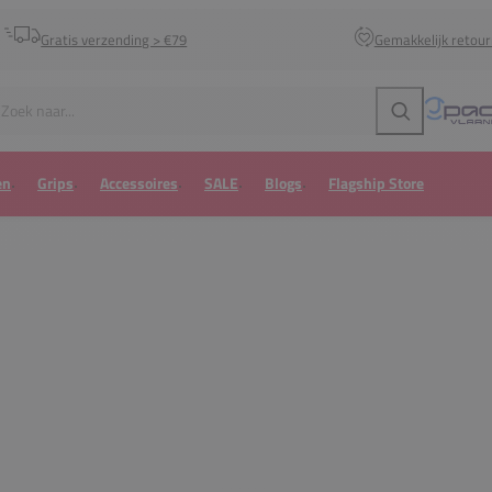
Gratis verzending > €79
Gemakkelijk retou
Zoeken
en
Grips
Accessoires
SALE
Blogs
Flagship Store