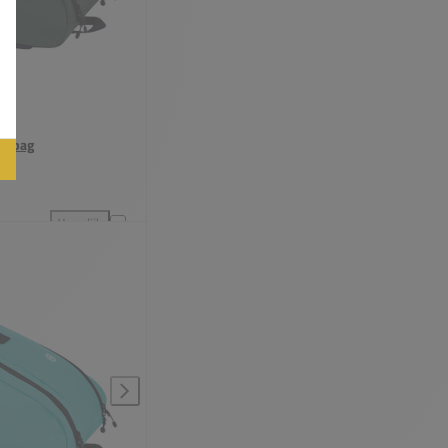
ketbag
Vergelijk
egen aan vergelijking
Indian Maharadja Padel Racketbag toevoegen aan vergelijking