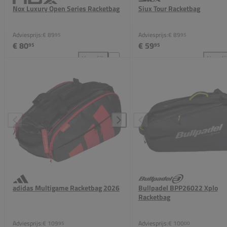
Nox Luxury Open Series Racketbag
Siux Tour Racketbag
Adviesprijs:
€ 89
Adviesprijs:
€ 89
95
95
€ 80
€ 59
95
95
Vergelijk
Vergeli
Nox Luxury Open Series Racketbag toevoegen aan v
Siu
adidas Multigame Racketbag 2026
Bullpadel BPP26022 Xplo
Racketbag
Adviesprijs:
€ 109
Adviesprijs:
€ 100
95
00