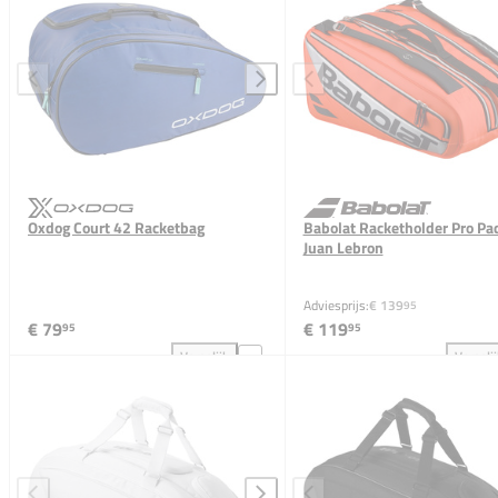
Oxdog Court 42 Racketbag
Babolat Racketholder Pro Pa
Juan Lebron
Adviesprijs:
€ 139
95
€ 79
€ 119
95
95
Vergelijk
Vergeli
Oxdog Court 42 Racketbag toevoegen aan vergelijki
Bab