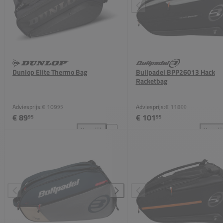
Dunlop Elite Thermo Bag
Bullpadel BPP26013 Hack
Racketbag
Adviesprijs:
€ 109
Adviesprijs:
€ 118
95
00
€ 89
€ 101
95
95
Vergelijk
Vergeli
Dunlop Elite Thermo Bag toevoegen aan vergelijkin
Bul