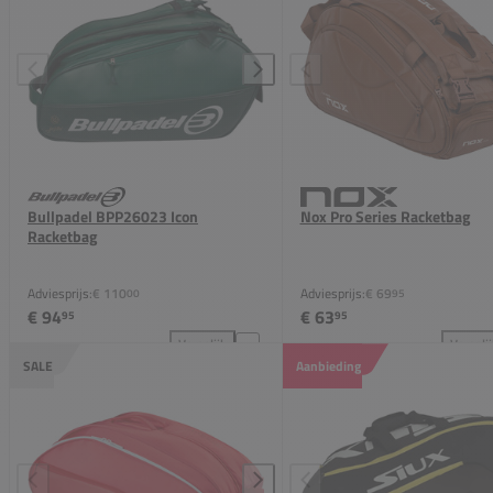
Bullpadel BPP26023 Icon
Nox Pro Series Racketbag
Racketbag
Adviesprijs:
€ 110
Adviesprijs:
€ 69
00
95
€ 94
€ 63
95
95
Vergelijk
Vergeli
Bullpadel BPP26023 Icon Racketbag toevoegen aan 
Nox
SALE
Aanbieding