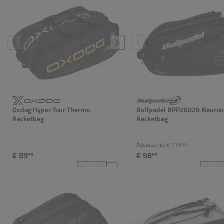
Oxdog Hyper Tour Thermo
Bullpadel BPP26020 Neuron
Racketbag
Racketbag
Adviesprijs:
€ 115
00
€ 89
€ 98
95
95
Vergelijk
Vergeli
Oxdog Hyper Tour Thermo Racketbag toevoegen aan 
Bul