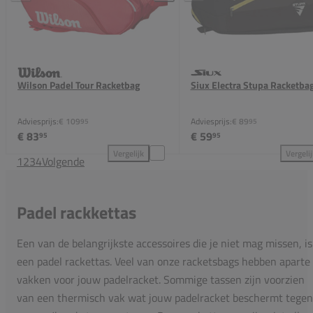
Wilson Padel Tour Racketbag
Siux Electra Stupa Racketba
Adviesprijs:
€ 109
Adviesprijs:
€ 89
95
95
€ 83
€ 59
95
95
Vergelijk
Vergeli
1
2
3
4
Volgende
Wilson Padel Tour Racketbag toevoegen aan vergeli
Siu
Padel rackkettas
Een van de belangrijkste accessoires die je niet mag missen, is
een padel rackettas. Veel van onze racketsbags hebben aparte
vakken voor jouw padelracket. Sommige tassen zijn voorzien
van een thermisch vak wat jouw padelracket beschermt tegen