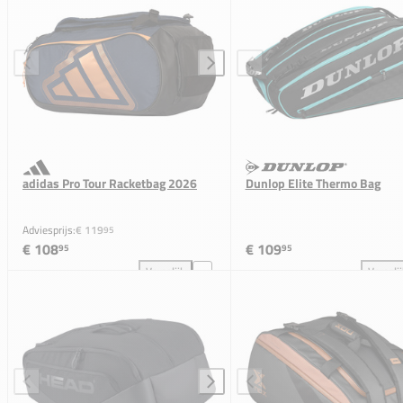
adidas Pro Tour Racketbag 2026
Dunlop Elite Thermo Bag
Adviesprijs:
€ 119
95
€ 108
€ 109
95
95
Vergelijk
Vergeli
adidas Pro Tour Racketbag 2026 toevoegen aan verg
Dun