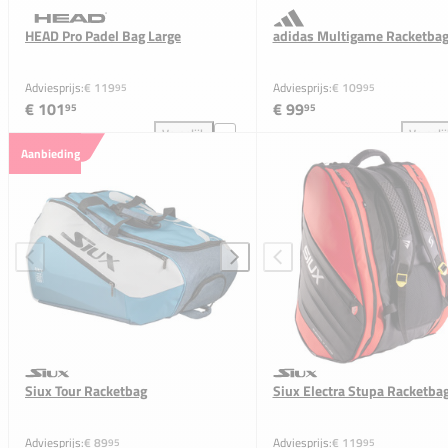
HEAD Pro Padel Bag Large
adidas Multigame Racketba
Adviesprijs:
€ 119
Adviesprijs:
€ 109
95
95
€ 101
€ 99
95
95
Vergelijk
Vergeli
HEAD Pro Padel Bag Large toevoegen aan vergelijki
adi
Aanbieding
Siux Tour Racketbag
Siux Electra Stupa Racketba
Adviesprijs:
€ 89
Adviesprijs:
€ 119
95
95