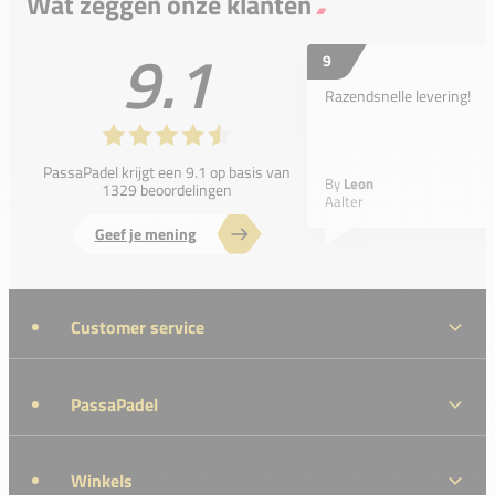
Wat zeggen onze klanten
9.1
9
Razendsnelle levering!
PassaPadel krijgt een 9.1 op basis van
By
Leon
1329 beoordelingen
Aalter
Geef je mening
Customer service
PassaPadel
Winkels