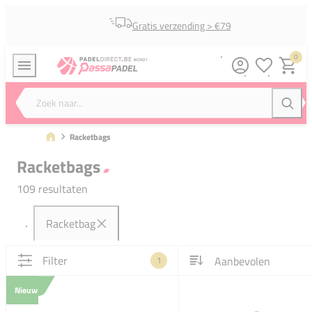
Gratis verzending > €79
0
Verlanglijstj
Winkel
Zoek naar...
Zoeke
Racketbags
Racketbags
109 resultaten
Racketbag
Filter
1
Nieuw