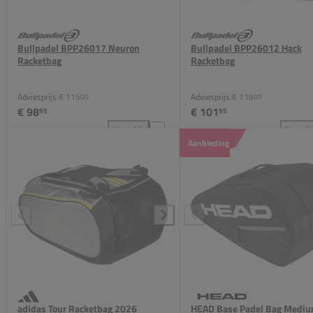
Bullpadel BPP26017 Neuron
Bullpadel BPP26012 Hack
Racketbag
Racketbag
Adviesprijs:
€ 115
Adviesprijs:
€ 118
00
00
€ 98
€ 101
95
95
Vergelijk
Vergeli
Bullpadel BPP26017 Neuron Racketbag toevoegen a
Bul
Aanbieding
adidas Tour Racketbag 2026
HEAD Base Padel Bag Medi