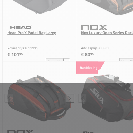
Head Pro X Padel Bag Large
Nox Luxury Open Series Rac
Adviesprijs:
€ 119
Adviesprijs:
€ 89
95
95
€ 101
€ 80
95
95
Vergelijk
Vergeli
Head Pro X Padel Bag Large toevoegen aan vergelijk
Nox
Aanbieding