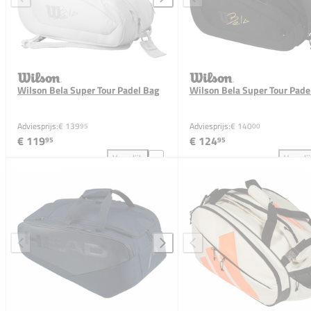
Wilson Bela Super Tour Padel Bag
Wilson Bela Super Tour Pade
Adviesprijs:
€ 139
Adviesprijs:
€ 140
95
00
€ 119
€ 124
95
95
Vergelijk
Vergeli
Wilson Bela Super Tour Padel Bag toevoegen aan ver
Wil