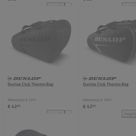
Vergelijk
Vergeli
Dunlop FX Team Racketbag toevoegen aan vergelijk
Dun
Dunlop Club Thermo Bag
Dunlop Club Thermo Bag
Adviesprijs:
€ 49
Adviesprijs:
€ 49
95
95
€ 42
€ 42
95
95
Vergelijk
Vergeli
Dunlop Club Thermo Bag toevoegen aan vergelijkin
Dun