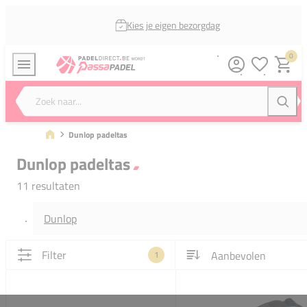
Kies je eigen bezorgdag
0
Verlanglijstj
Winkel
Zoek naar...
Zoeke
Dunlop padeltas
Dunlop padeltas
11 resultaten
Dunlop
Filter
1