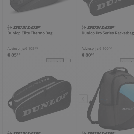
Dunlop Elite Thermo Bag
Dunlop Pro Series Racketbag
Adviesprijs:
€ 109
Adviesprijs:
€ 100
95
00
€ 85
€ 80
95
95
Vergelijk
Vergeli
Dunlop Elite Thermo Bag toevoegen aan vergelijkin
Dun