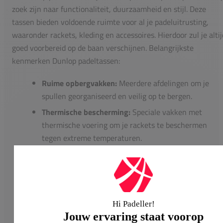
zoek zijn naar functionaliteit, duurzaamheid en stijl. Deze
tassen bieden voldoende ruimte voor al je padeluitrusting,
waaronder rackets, kleding en accessoires. Hierdoor zul je altij
goed voorbereid op de baan verschijnen. Belangrijkste
kenmerken Dunlop padeltassen:
Ruime opbergvakken:
Meerdere afdelingen om je
spullen georganiseerd en veilig op te bergen.
Thermische bescherming:
Speciale vakken met
thermische voering om je rackets te beschermen
tegen extreme temperaturen.
Apart schoenenvak:
Houd je schoenen gescheiden v
de rest van je uitrusting, wat zorgt voor hygiëne en
gemak.
Comfortabele draagopties:
Verstelbare en
gewatteerde schouderriemen voor optimaal
draagcomfort, zowel op de rug als in de hand.