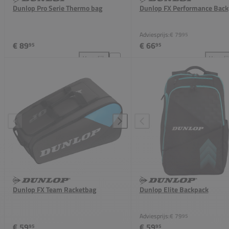
Dunlop Pro Serie Thermo bag
Dunlop FX Performance Back
Adviesprijs:
€ 79
95
€ 89
€ 66
95
95
Vergelijk
Vergeli
Dunlop Pro Serie Thermo bag toevoegen aan vergeli
Dun
Dunlop FX Team Racketbag
Dunlop Elite Backpack
Adviesprijs:
€ 79
95
€ 59
€ 59
95
95