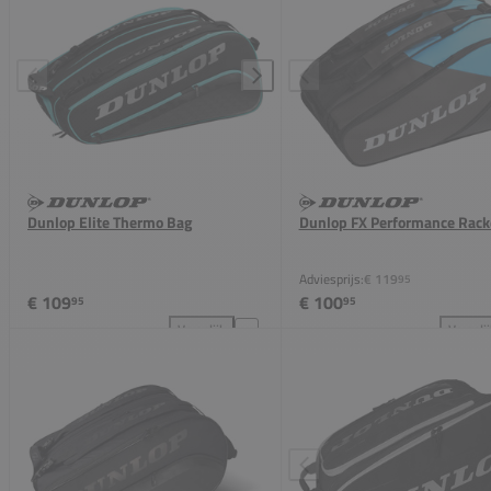
Dunlop Elite Thermo Bag
Dunlop FX Performance Rack
Adviesprijs:
€ 119
95
€ 109
€ 100
95
95
Vergelijk
Vergeli
Dunlop Elite Thermo Bag toevoegen aan vergelijkin
Dun