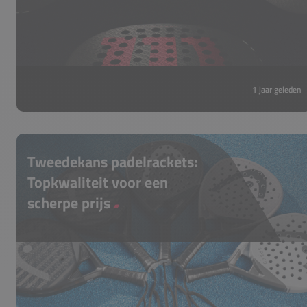
controle.
1 jaar geleden
Tweedekans padelrackets:
Topkwaliteit voor een
scherpe prijs
Ben je op zoek naar een padelracket van
hoge kwaliteit, maar wil je niet de volle prijs
betalen? Dan zijn de tweede kans
padelrackets precies wat je zoekt.