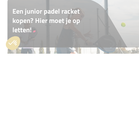
Een junior padel racket
kopen? Hier moet je op
letten!
Of je nu net begint of al wat ervaring hebt,
het kiezen van het juiste junior padelracket
maakt een wereld van verschil. Lees verder
en vind alles wat je moet weten om je jonge
padeller met vertrouwen de baan op te
sturen!
Tags:
padelrackets
Padel
1 jaar geleden
Handige padel tips voor