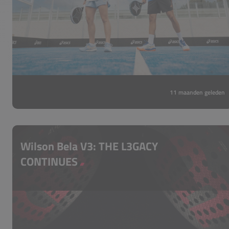
11 maanden geleden
Wilson Bela V3: THE L3GACY
CONTINUES
Gebouwd door een legende, gemaakt voor
de toekomst. De Wilson Bela Pro v3 is een
perfect uitgebalanceerd hybride
padelracket dat samen met Fernando
Belasteguín is ontwikkeld voor power én