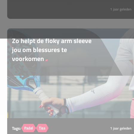
1 jaar geleden
Zo helpt de floky arm sleeve
jou om blessures te
voorkomen
Heb je tijdens of na het padellen wel eens
pijn aan je arm of elleboog? Dan is de Floky
No Strain Armsleeve iets voor jou. Deze
padel sleeve is speciaal gemaakt om je arm
te beschermen, te ondersteunen én
blessures te voorkomen.
Tags:
Padel
Tips
1 jaar geleden