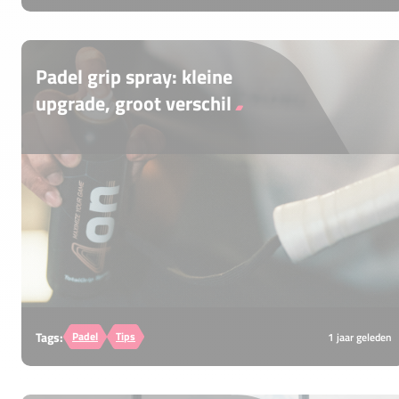
Padel grip spray: kleine
upgrade, groot verschil
Glibberige handen tijdens het padellen?
Ontdek hoe grip spray je spel verbetert met
een stevige grip en ultieme controle, zelfs in
de warmste omstandigheden!
Tags:
Padel
Tips
1 jaar geleden