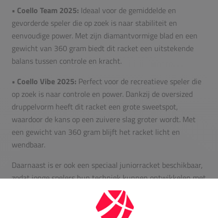
• Coello Team 2025:
Ideaal voor de gemiddelde en
gevorderde speler die op zoek is naar stabiliteit en
eenvoudige power. Met zijn diamantvormige blad en een
gewicht van 360 gram biedt dit racket een uitstekende
balans tussen controle en kracht.
• Coello Vibe 2025:
Perfect voor de recreatieve speler die
op zoek is naar controle en power. Dankzij de oversized
druppelvorm heeft dit racket een grote sweetspot,
waardoor de kans op een zuivere slag groter wordt. Met
een gewicht van 360 gram blijft het racket licht en
wendbaar.
Daarnaast is er ook een speciaal juniorracket beschikbaar,
zodat jonge spelers hun techniek kunnen ontwikkelen met
dezelfde kwaliteit en stijl als Arturo Coello. Ideaal voor de
jongste padelfans!