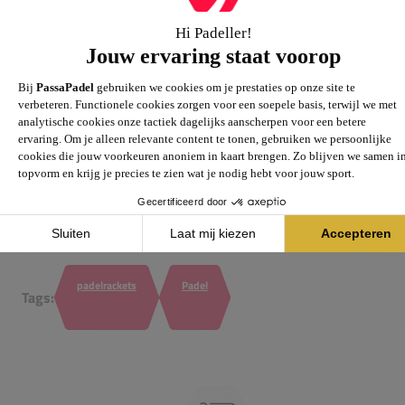
Speel als een kampioen
De HEAD x Arturo Coello-collectie is niet zomaar een serie
rackets, maar een eerbetoon aan de kracht, passie en stijl
van de wereldtopper. Of je nu een ambitieuze beginner
bent of een ervaren speler, met deze collectie speel je met
dezelfde uitrusting als een kampioen van deze sport.
Ben jij klaar om jouw padel game te upgraden? Ontdek de
collectie nu en ervaar de perfecte combinatie van
technologie, design en Coello’s unieke speelstijl!
padelrackets
Padel
Tags: