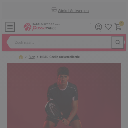
Winkel Antwerpen
0
Verlanglijstj
Winkel
Zoek naar...
Zoeke
Blog
HEAD Coello racketcollectie