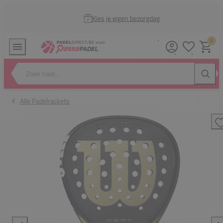
Kies je eigen bezorgdag
0
Verlanglijstj
Winkel
Zoek naar...
Zoeke
Alle Padelrackets
T