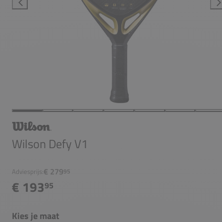
Wilson Defy V1
€ 279
Adviesprijs:
95
€ 193
95
Kies je maat