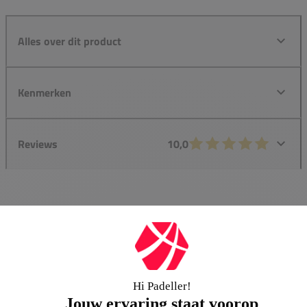
Alles over dit product
Kenmerken
Reviews
10,0
Groot assortiment