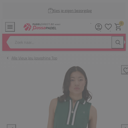
Kies je eigen bezorgdag
0
Verlanglijstj
Winkel
Zoek naar...
Zoeke
Alle Vieux Jeu Josephine Top
T