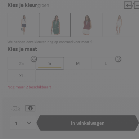
/
Kies je kleur
groen
We hebben deze kleuren nog op voorraad voor maat S!
Kies je maat
XS
S
M
L
XL
Nog maar 2 beschikbaar!
i
In winkelwagen
Aantal