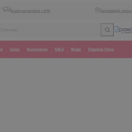
Gratis verzending > €79
Gemakkelijk retou
Zoeken
en
Grips
Accessoires
SALE
Blogs
Flagship Store