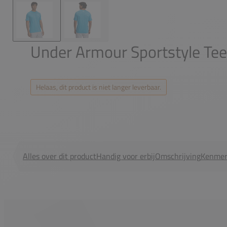
Under Armour Sportstyle Tee
Helaas, dit product is niet langer leverbaar.
Alles over dit product
Handig voor erbij
Omschrijving
Kenmer