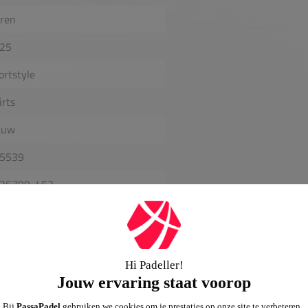
ren
25
ortstyle
irts
auw
5539
26799-453
7779796965