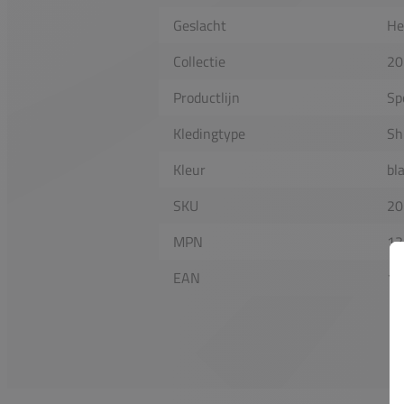
Geslacht
He
Collectie
20
Productlijn
Sp
Kledingtype
Sh
Kleur
bl
SKU
20
MPN
13
EAN
19