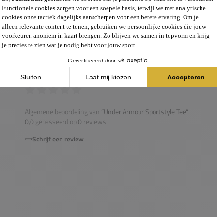
0,0
Algemene beoordeling van
”Under Armour Sportstyle Tee“
0,0
gebasseerd op
0
reviews
Schrijf een review