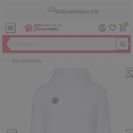
Gratis verzending > €79
0
Verlanglijstj
Winkel
Zoek naar...
Zoeke
Alle Padelkleding
T