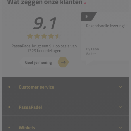
Wat zeggen onze klanten
9.1
9
Razendsnelle levering!
PassaPadel krijgt een 9.1 op basis van
By
Leon
1329 beoordelingen
Aalter
Geef je mening
Customer service
PassaPadel
Winkels