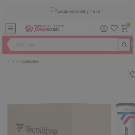
Gratis verzending > €79
0
Verlanglijstj
Winkel
Zoek naar...
Zoeke
Alle Padelballen
T