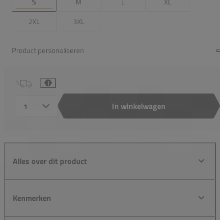
S
M
L
XL
2XL
3XL
Product personaliseren
i
In winkelwagen
Aantal
Alles over dit product
Kenmerken