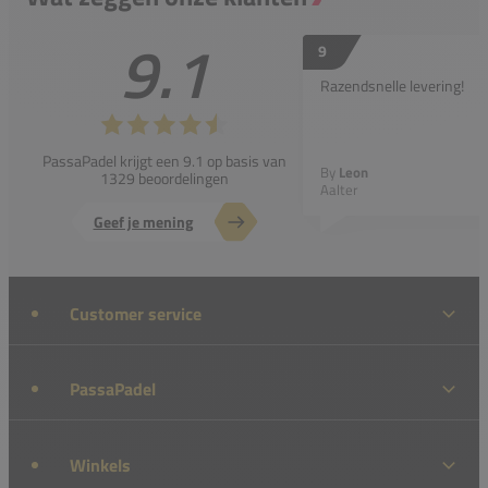
9.1
9
Razendsnelle levering!
PassaPadel krijgt een 9.1 op basis van
By
Leon
1329 beoordelingen
Aalter
Geef je mening
Customer service
PassaPadel
Winkels