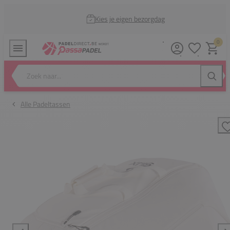
Kies je eigen bezorgdag
0
Verlanglijstj
Winkel
Zoek naar...
Zoeke
Alle Padeltassen
T