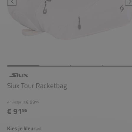
Siux Tour Racketbag
€ 99
Adviesprijs:
95
€ 91
95
Kies je kleur
wit