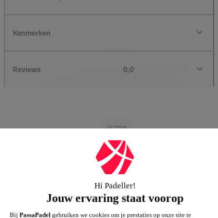
Kenmerken
Reviews
0,0
Groot assortiment
Gigantisch assortiment met meer dan 21.000+
artikelen