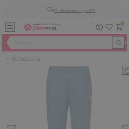
Gratis verzending > €79
0
Verlanglijstj
Winkel
Zoek naar...
Zoeke
Alle Padelkleding
T