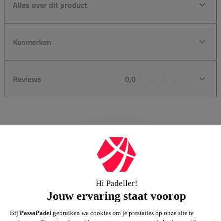
Alles over dit product
Kenmerken
Reviews
0,0
Groot assortiment
Gigantisch assortiment met meer dan 21.000+
artikelen