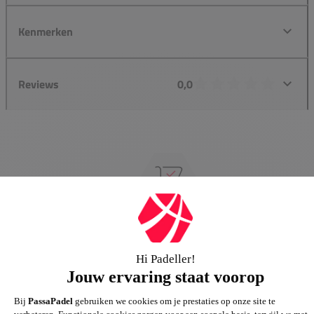
Kenmerken
Reviews
0,0
Groot assortiment
Gigantisch assortiment met meer dan 21.000+
artikelen