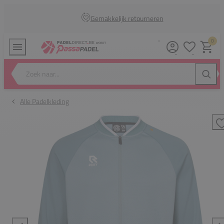
Gemakkelijk retourneren
0
Verlanglijstj
Winkel
Zoek naar...
Zoeke
Alle Padelkleding
T