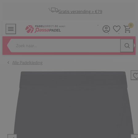
Gratis verzending > €79
0
Verlanglijstj
Winkel
Zoek naar...
Zoeke
Alle Padelkleding
T