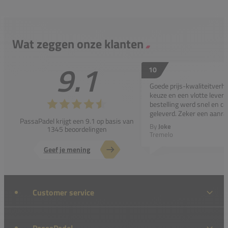
Wat zeggen onze klanten
9.1
10
Goede prijs-kwaliteitverho
keuze en een vlotte leveri
bestelling werd snel en co
geleverd. Zeker een aanra
PassaPadel krijgt een 9.1 op basis van
By
Joke
1345 beoordelingen
Tremelo
Geef je mening
Customer service
PassaPadel