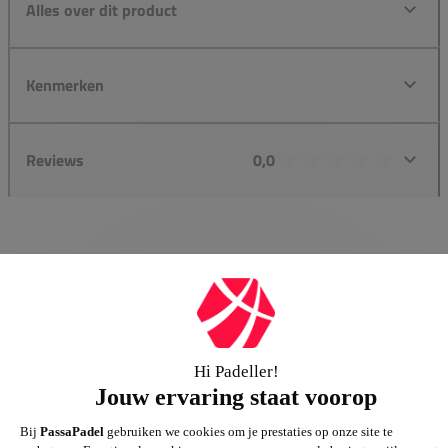
Alles over dit product
Kenmerken
Reviews
0,0
Groot assortiment
Gigantisch assortiment met meer dan 21.000+
artikelen