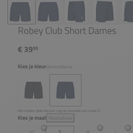
Robey Club Short Dames
€ 39
95
Kies je kleur
donkerblauw
We hebben deze kleuren nog op voorraad voor maat S!
Kies je maat
Maatadvies
XS
S
M
L