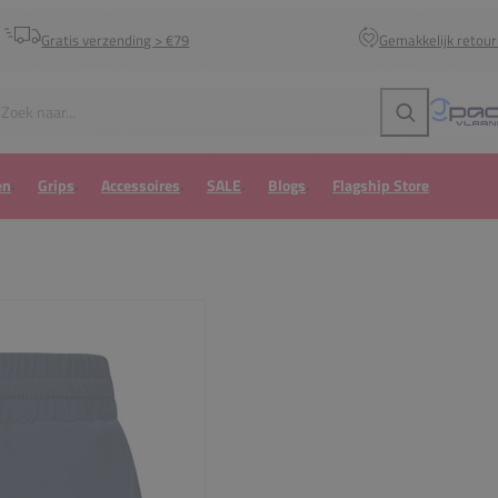
Gratis verzending > €79
Gemakkelijk retou
Zoeken
en
Grips
Accessoires
SALE
Blogs
Flagship Store