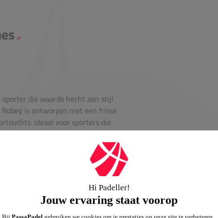
mes
 sporter die waarde hecht aan stijl
n Robey is ontworpen met een frisse
toutfits. Ideaal voor sporters die
nder concessies te doen aan stijl.
ies. De lichte en duurzame
 de activiteit. De eenvoud van het
obe. Of je nu op zoek bent naar iets
deze short past bij elke gelegenheid.