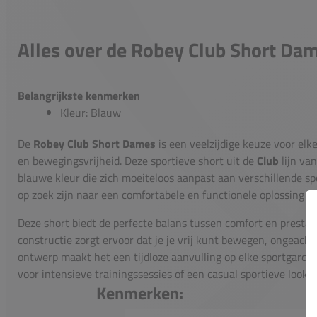
Alles over de Robey Club Short Da
Belangrijkste kenmerken
Kleur: Blauw
De
Robey Club Short Dames
is een veelzijdige keuze voor elke
en bewegingsvrijheid. Deze sportieve short uit de
Club
lijn va
blauwe kleur die zich moeiteloos aanpast aan verschillende spor
op zoek zijn naar een comfortabele en functionele oplossing zo
Deze short biedt de perfecte balans tussen comfort en prestat
constructie zorgt ervoor dat je je vrij kunt bewegen, ongeacht
ontwerp maakt het een tijdloze aanvulling op elke sportgarder
voor intensieve trainingssessies of een casual sportieve look, 
Kenmerken: