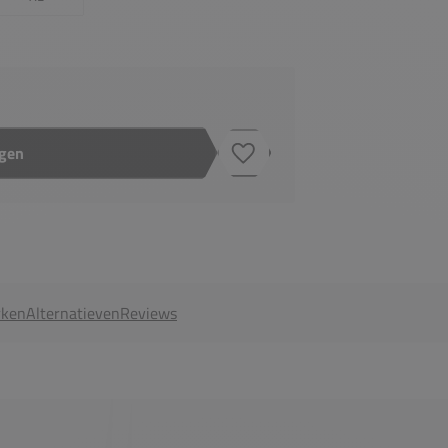
agen
Toevoegen aan verlanglijstje
ken
Alternatieven
Reviews