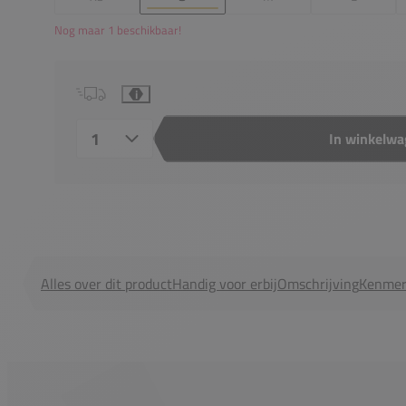
Nog maar 1 beschikbaar!
i
In winkelw
Aantal
Alles over dit product
Handig voor erbij
Omschrijving
Kenmer