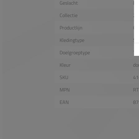
Geslacht
Da
Collectie
20
Productlijn
Cl
Kledingtype
Sh
Doelgroeptype
Te
Kleur
do
SKU
41
MPN
RT
EAN
87