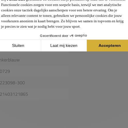
mes
26
ub
orts
amkleding
nkerblauw
0729
223098-300
21403121865