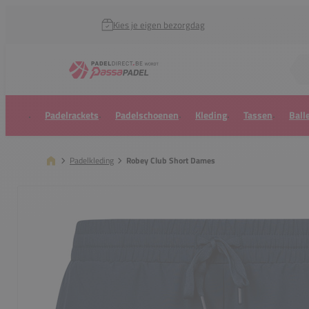
Kies je eigen bezorgdag
Zoek naar...
Padelrackets
Padelschoenen
Kleding
Tassen
Ball
Padelkleding
Robey Club Short Dames