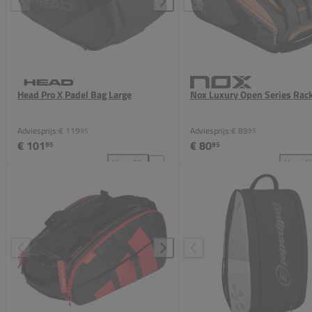
Head Pro X Padel Bag Large
Nox Luxury Open Series Rac
Adviesprijs:
€ 119
Adviesprijs:
€ 89
95
95
€ 101
€ 80
95
95
Vergelijk
Vergeli
Head Pro X Padel Bag Large toevoegen aan vergelijk
Nox