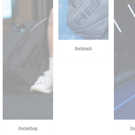
Backpack
Racketbag
Du