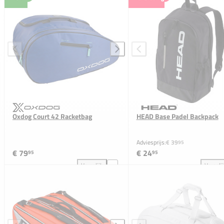
Oxdog Court 42 Racketbag
HEAD Base Padel Backpack
Adviesprijs:
€ 39
95
€ 79
€ 24
95
95
Vergelijk
Vergeli
Oxdog Court 42 Racketbag toevoegen aan vergelijki
HEA