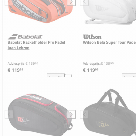
Babolat Racketholder Pro Padel
Wilson Bela Super Tour Pade
Juan Lebron
Adviesprijs:
€ 139
Adviesprijs:
€ 139
95
95
€ 119
€ 119
95
95
Vergelijk
Vergeli
Babolat Racketholder Pro Padel Juan Lebron toevoeg
Wil