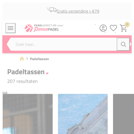
Gratis verzending > €79
0
Verlanglijstj
Winkel
Zoek naar...
Zoeke
Padeltassen
Padeltassen
207 resultaten