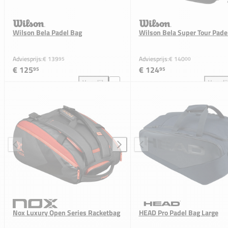
Wilson Bela Padel Bag
Wilson Bela Super Tour Pade
Adviesprijs:
€ 139
Adviesprijs:
€ 140
95
00
€ 125
€ 124
95
95
Vergelijk
Vergeli
Wilson Bela Padel Bag toevoegen aan vergelijking
Wil
Nox Luxury Open Series Racketbag
HEAD Pro Padel Bag Large