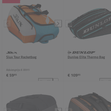
Siux Tour Racketbag
Dunlop Elite Thermo Bag
Adviesprijs:
€ 89
95
€ 59
€ 109
95
95
Vergelijk
Vergeli
Siux Tour Racketbag toevoegen aan vergelijking
Dun