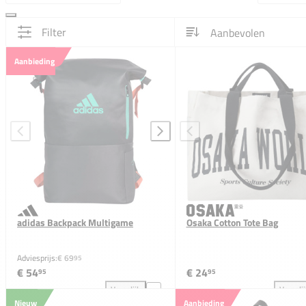
Filter
Aanbieding
adidas Backpack Multigame
Osaka Cotton Tote Bag
Adviesprijs:
€ 69
95
€ 54
€ 24
95
95
Vergelijk
Vergeli
adidas Backpack Multigame toevoegen aan vergelij
Osa
Nieuw
Aanbieding