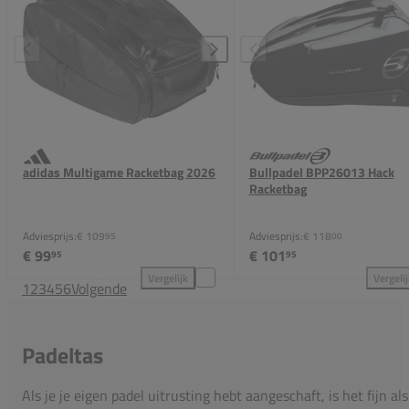
adidas Multigame Racketbag 2026
Bullpadel BPP26013 Hack
Racketbag
Adviesprijs:
€ 109
Adviesprijs:
€ 118
95
00
€ 99
€ 101
95
95
Vergelijk
Vergeli
1
2
3
4
5
6
Volgende
adidas Multigame Racketbag 2026 toevoegen aan ve
Bul
Padeltas
Als je je eigen padel uitrusting hebt aangeschaft, is het fijn als