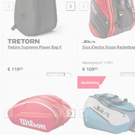
Tretorn Supreme Player Bag II
Siux Electra Stupa Racketba
Adviesprijs:
€ 119
95
€ 119
€ 109
95
95
Vergelijk
Vergeli
Tretorn Supreme Player Bag II toevoegen aan vergel
Siu
Aanbieding