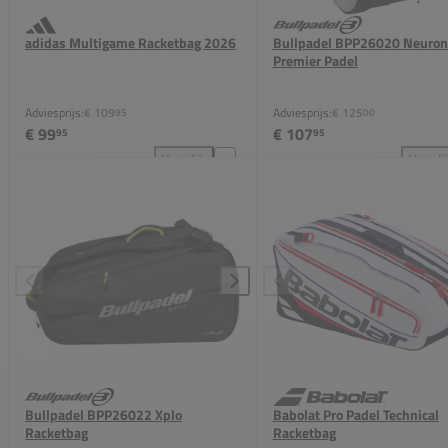
adidas Multigame Racketbag 2026
Bullpadel BPP26020 Neuron
Premier Padel
Adviesprijs:
€ 109
Adviesprijs:
€ 125
95
00
€ 99
€ 107
95
95
Vergelijk
Vergeli
adidas Multigame Racketbag 2026 toevoegen aan ve
Bul
Bullpadel BPP26022 Xplo
Babolat Pro Padel Technical
Racketbag
Racketbag