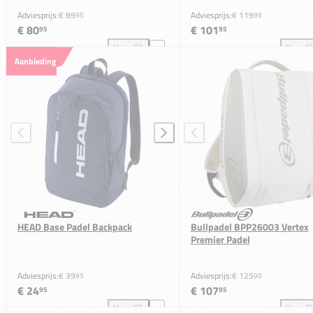
Adviesprijs:
€ 89
Adviesprijs:
€ 119
95
95
€ 80
€ 101
95
95
Vergelijk
Vergeli
Nox Luxury Open Series Racketbag toevoegen aan v
HEA
Aanbieding
HEAD Base Padel Backpack
Bullpadel BPP26003 Vertex
Premier Padel
Adviesprijs:
€ 39
Adviesprijs:
€ 125
95
00
€ 24
€ 107
95
95
Vergelijk
Vergeli