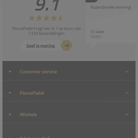
9.1
Razendsnelle levering!
PassaPadel krijgt een 9.1 op basis van
By
Leon
1329 beoordelingen
Aalter
Geef je mening
Customer service
PassaPadel
Winkels