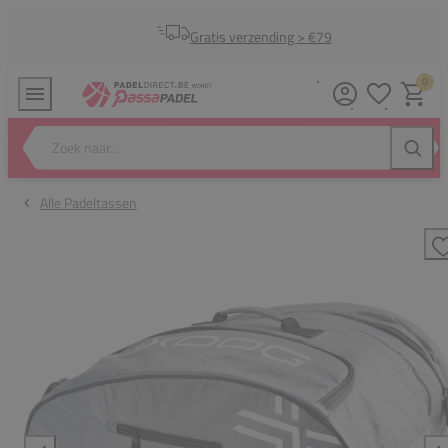
Gratis verzending > €79
0
Verlanglijstj
Winkel
Zoek naar...
Zoeke
Alle Padeltassen
T