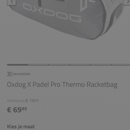
Oxdog X Padel Pro Thermo Racketbag
€ 79
Adviesprijs:
95
€ 69
95
Kies je maat