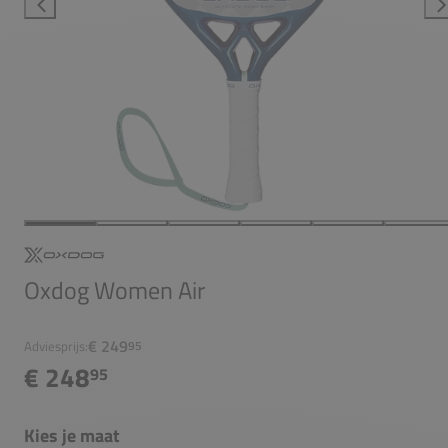
Oxdog Women Air
€ 249
Adviesprijs:
95
€ 248
95
Kies je maat