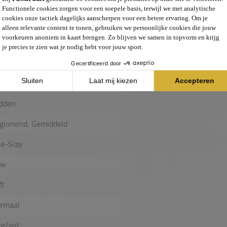
nior
nd
26
sion
ntrole, Power
dden
ginnend, Gemiddeld
e-Size
uw
ft
rmaal
ze/wit