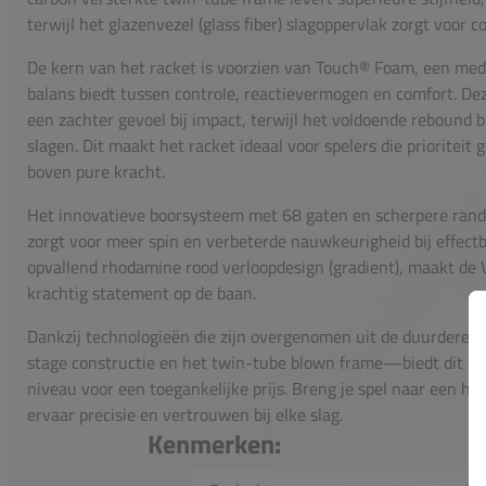
terwijl het glazenvezel (glass fiber) slagoppervlak zorgt voor c
De kern van het racket is voorzien van Touch® Foam, een me
balans biedt tussen controle, reactievermogen en comfort. Dez
een zachter gevoel bij impact, terwijl het voldoende rebound
slagen. Dit maakt het racket ideaal voor spelers die prioriteit
boven pure kracht.
Het innovatieve boorsysteem met 68 gaten en scherpere rande
zorgt voor meer spin en verbeterde nauwkeurigheid bij effect
opvallend rhodamine rood verloopdesign (gradient), maakt de V
krachtig statement op de baan.
Dankzij technologieën die zijn overgenomen uit de duurdere
stage constructie en het twin-tube blown frame—biedt dit rac
niveau voor een toegankelijke prijs. Breng je spel naar een ho
ervaar precisie en vertrouwen bij elke slag.
Kenmerken: