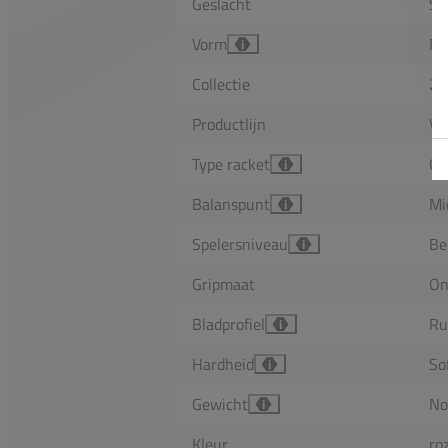
Geslacht
Se
Vorm
Ro
i
Collectie
20
Productlijn
Vi
Type racket
Co
i
Balanspunt
Mi
i
Spelersniveau
Be
i
Gripmaat
On
Bladprofiel
R
i
Hardheid
So
i
Gewicht
No
i
Kleur
ro