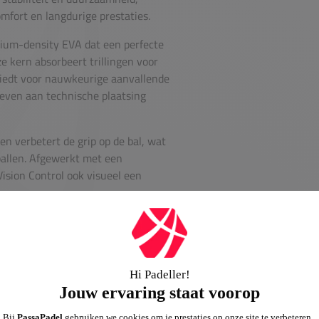
omfort en langdurige prestaties.
dium-density EVA dat een perfecte
e kern absorbeert trillingen voor
 biedt voor nauwkeurige aanvallende
 geven aan technische plaatsing
n verbetert de grip op de bal, wat
ballen. Afgewerkt met een
ision Control ook visueel een
 topmodellen—waaronder de single-
ket prestaties van professioneel
ger niveau met de Vision Control en