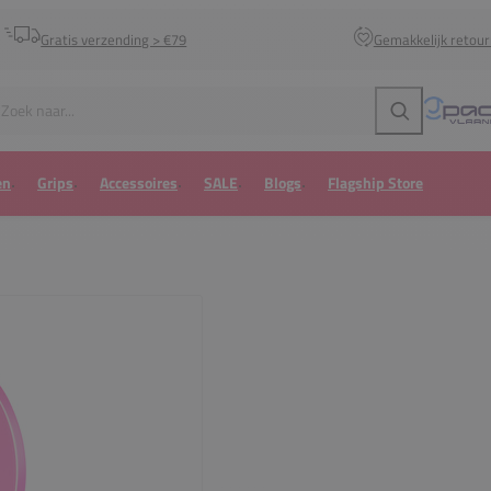
Gratis verzending > €79
Gemakkelijk retou
Zoeken
en
Grips
Accessoires
SALE
Blogs
Flagship Store