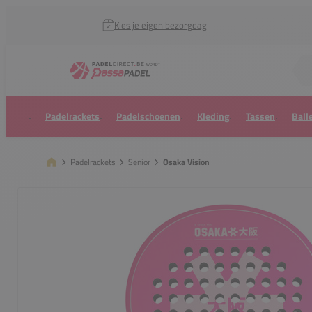
Kies je eigen bezorgdag
Zoek naar...
Padelrackets
Padelschoenen
Kleding
Tassen
Ball
Padelrackets
Senior
Osaka Vision