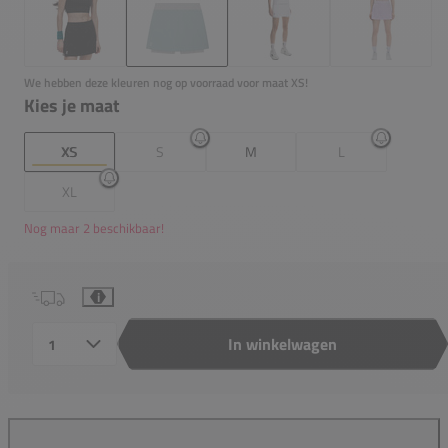
We hebben deze kleuren nog op voorraad voor maat XS!
Kies je maat
XS
S
M
L
XL
Nog maar 2 beschikbaar!
i
In winkelwagen
Aantal