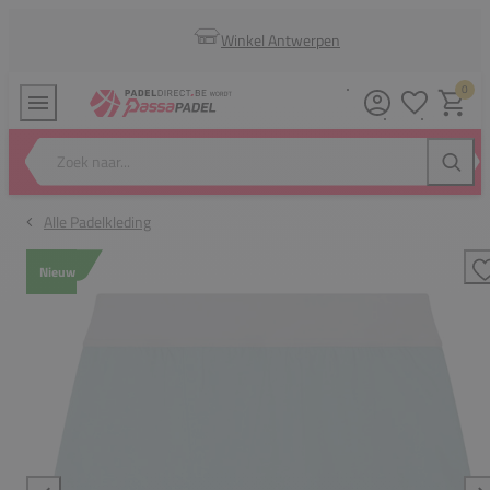
Winkel Antwerpen
0
Verlanglijstj
Winkel
Zoek naar...
Zoeke
Alle Padelkleding
Nieuw
T