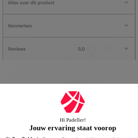
Alles over dit product
Kenmerken
Reviews
0,0
Groot assortiment
Gigantisch assortiment met meer dan 21.000+
artikelen