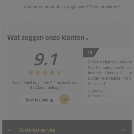
Verkeerde maat of kleur gekozen? Geen probleem!
Wat zeggen onze klanten
9.1
10
Snelle en betrouwbare ser
Sportschoenen en kniela
besteld: - Goede prijs-kwal
Duidelijke en juiste info o
PassaPadel krijgt een 9.1 op basis van
Aanrader!
1322 beoordelingen
By
Maïté
Antwerpen
Geef je mening
Customer service