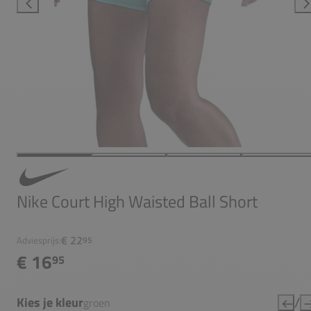
Nike Court High Waisted Ball Short
€ 22
Adviesprijs:
95
€ 16
95
/
Kies je kleur
groen