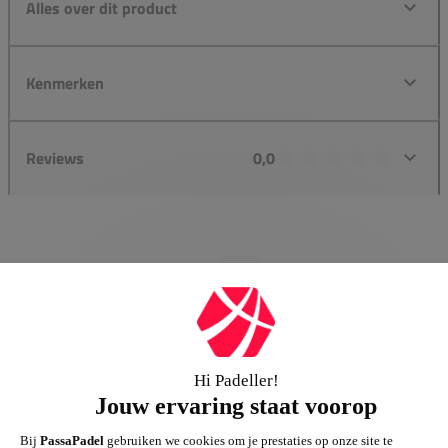
Alles over dit product
Kenmerken
Reviews
0,0
Groot assortiment
Gigantisch assortiment met meer dan 21.000+
artikelen