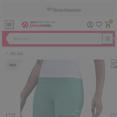
Winkel Antwerpen
0
Verlanglijstj
Winkel
Zoek naar...
Zoeke
Alle Sale
SALE
T