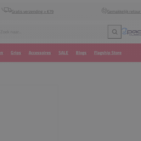
Gratis verzending > €79
Gemakkelijk retou
Zoeken
en
Grips
Accessoires
SALE
Blogs
Flagship Store