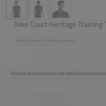
Nike Court Heritage Training 
Helaas, dit product is niet langer leverbaar.
Alles over dit product
Handig voor erbij
Omschrijving
Kenmer