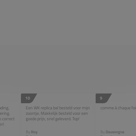
10
9
uding,
Een WK replica bal besteld voor mijn
comme à chaque fois
ering.
zoontje. Makkelijk besteld voor een
n correct
goede prijs, snel geleverd. Top!
er!
By
Roy
By
Daussogne