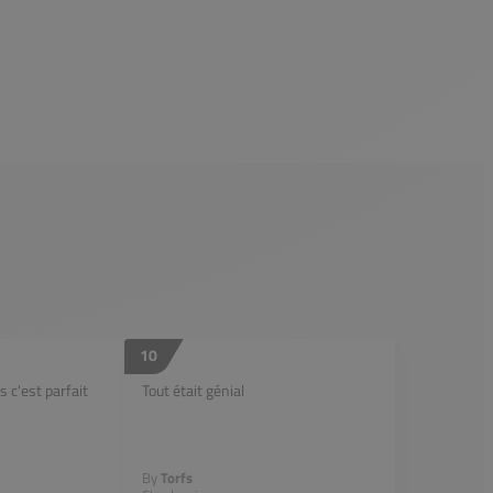
10
 c'est parfait
Tout était génial
By
Torfs