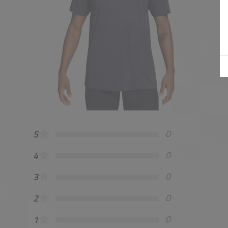
0
5
0
4
0
3
0
2
0
1