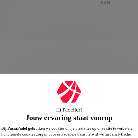
EAN
0,0
Algemene beoordeling van
”Nike Court Heritage Training Tee“
0,0
gebasseerd op
0
reviews
Schrijf een review