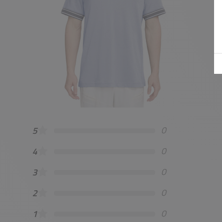
0
5
0
4
0
3
0
2
0
1