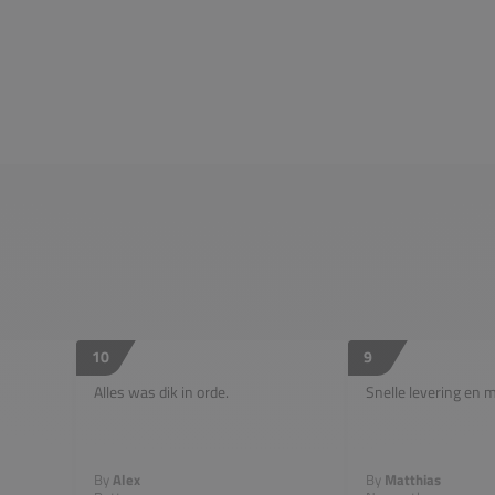
10
9
Alles was dik in orde.
Snelle levering en 
By
Alex
By
Matthias