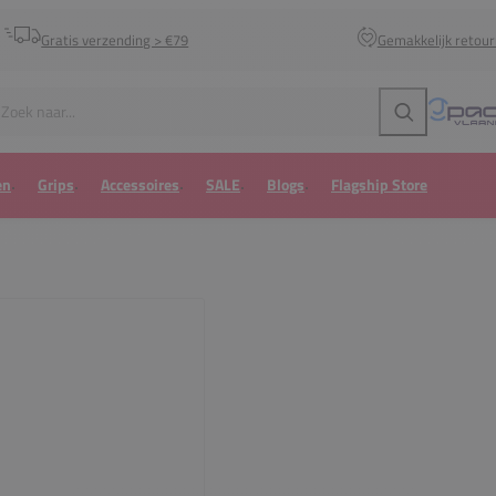
Gratis verzending > €79
Gemakkelijk retou
Zoeken
en
Grips
Accessoires
SALE
Blogs
Flagship Store