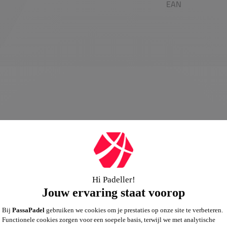
EAN
0,0
Algemene beoordeling van
”Nike Court Heritage Tee“
0,0
gebasseerd op
0
reviews
Schrijf een review