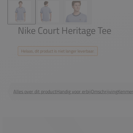
Nike Court Heritage Tee
Helaas, dit product is niet langer leverbaar.
Alles over dit product
Handig voor erbij
Omschrijving
Kenmer