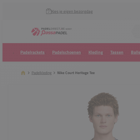
Kies je eigen bezorgdag
Zoek naar...
Padelrackets
Padelschoenen
Kleding
Tassen
Ball
Padelkleding
Nike Court Heritage Tee