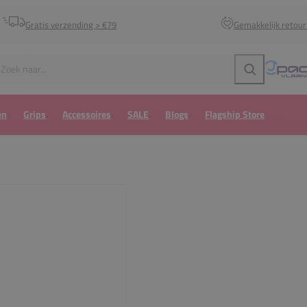
Gratis verzending > €79
Gemakkelijk retou
Zoeken
en
Grips
Accessoires
SALE
Blogs
Flagship Store