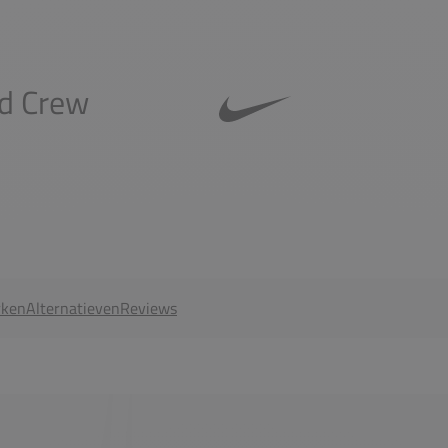
ed Crew
ken
Alternatieven
Reviews