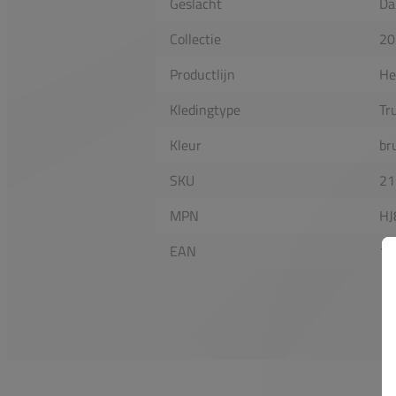
Geslacht
Da
Collectie
20
Productlijn
He
Kledingtype
Tr
Kleur
br
SKU
21
MPN
HJ
EAN
19