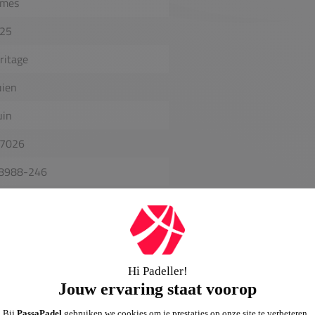
mes
25
ritage
uien
uin
7026
8988-246
8482292843