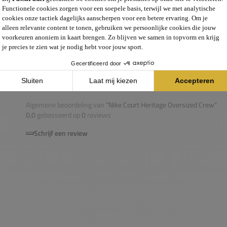
0,0
Algemene beoordeling van
”Nike Court Heritage Oversized Crew“
0,0
gebasseerd op
0
reviews
Schrijf een review