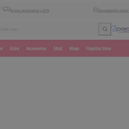
Gratis verzending > €79
Gemakkelijk retou
Zoeken
en
Grips
Accessoires
SALE
Blogs
Flagship Store