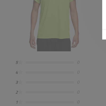
0
5
0
4
0
3
0
2
0
1