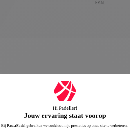
EAN
0,0
Algemene beoordeling van
”Nike Court Dry Victory Tee“
0,0
gebasseerd op
0
reviews
Schrijf een review