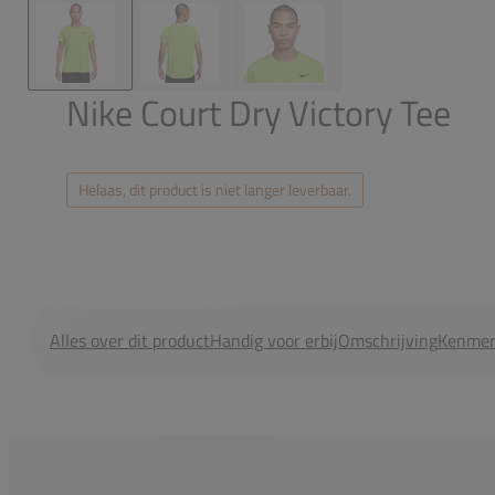
Nike Court Dry Victory Tee
Helaas, dit product is niet langer leverbaar.
Alles over dit product
Handig voor erbij
Omschrijving
Kenmer