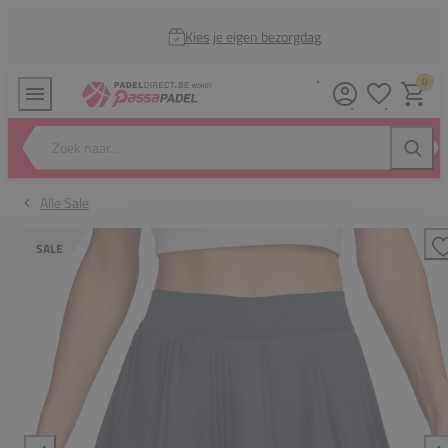
Kies je eigen bezorgdag
0
Verlanglijstj
Winkel
Zoek naar...
Zoeke
Alle Sale
SALE
T