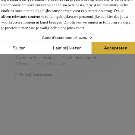
0,0
Algemene beoordeling van
”Luhta Aerla Jacket“
0,0
gebasseerd op
0
reviews
Schrijf een review