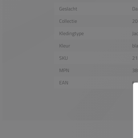
Geslacht
Da
Collectie
20
Kledingtype
Ja
Kleur
bl
SKU
21
MPN
38
EAN
64