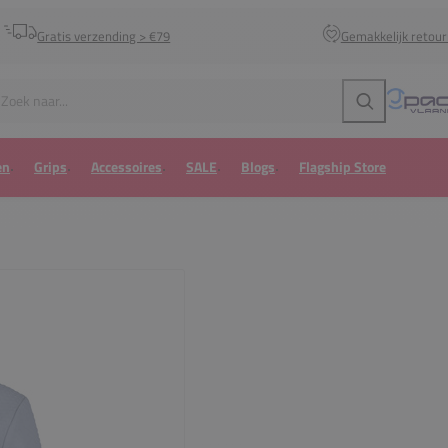
Gratis verzending > €79
Gemakkelijk retou
Zoeken
en
Grips
Accessoires
SALE
Blogs
Flagship Store