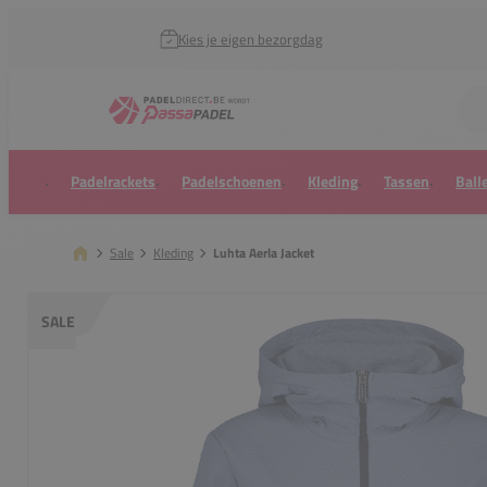
Kies je eigen bezorgdag
Zoek naar...
Padelrackets
Padelschoenen
Kleding
Tassen
Ball
Sale
Kleding
Luhta Aerla Jacket
SALE