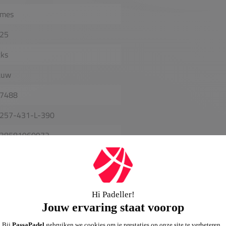
mes
25
cks
auw
7488
257-431-L-390
38581960972