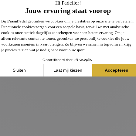
onze shop is even offline wegens
We hopen zo snel mogelijk weer online te zijn