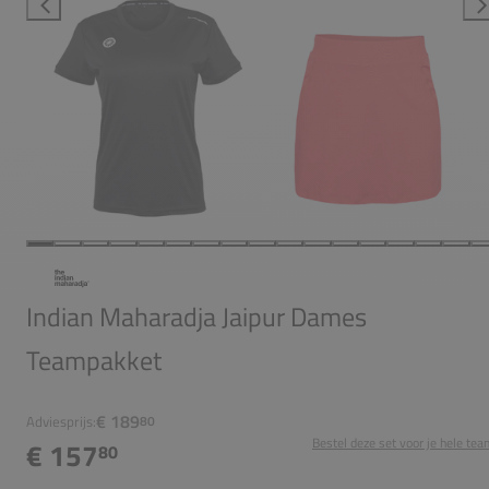
Indian Maharadja Jaipur Dames
Teampakket
€ 189
Adviesprijs:
80
Bestel deze set voor je hele tea
€ 157
80