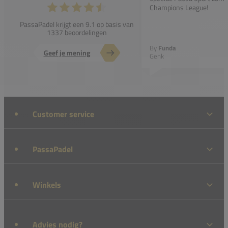
Champions League!
PassaPadel krijgt een 9.1 op basis van
1337 beoordelingen
By
Funda
Geef je mening
Genk
Customer service
PassaPadel
Winkels
Advies nodig?