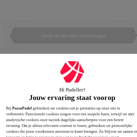
Voeg set toe aan winkelwagen
Aantal
Alles over dit product
Kenmerken
Reviews
0,0