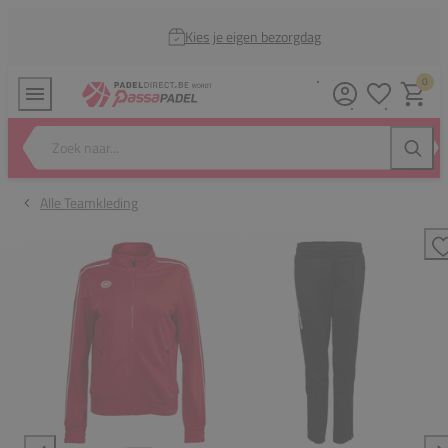
Kies je eigen bezorgdag
0
Verlanglijstj
Winkel
Zoek naar...
Zoeke
Alle Teamkleding
T