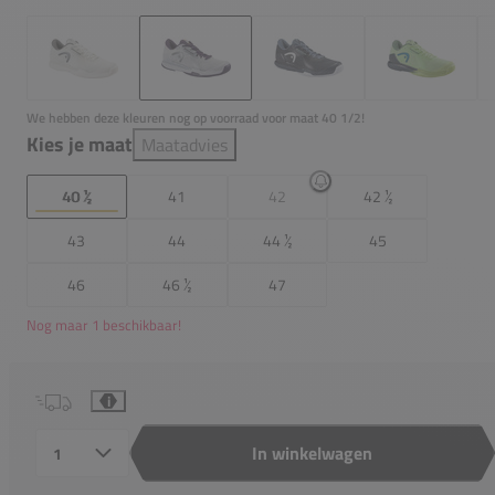
We hebben deze kleuren nog op voorraad voor maat 40 1/2!
Kies je maat
Maatadvies
40 ½
41
42
42 ½
43
44
44 ½
45
46
46 ½
47
Nog maar 1 beschikbaar!
i
In winkelwagen
Aantal