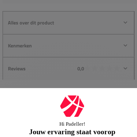
Alles over dit product
Kenmerken
Reviews
0,0
Groot assortiment