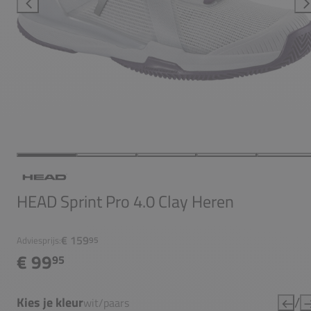
HEAD Sprint Pro 4.0 Clay Heren
€ 159
Adviesprijs:
95
€ 99
95
/
Kies je kleur
wit/paars