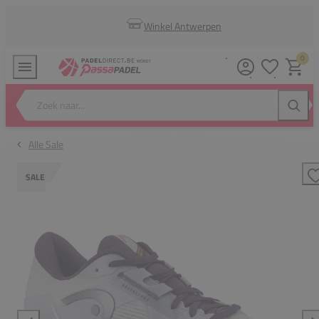
Winkel Antwerpen
0
Verlanglijstj
Winkel
Zoek naar...
Zoeke
Alle Sale
SALE
T