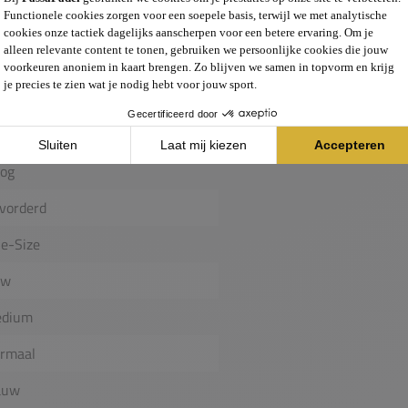
amant
26
treme
ntrole, Power
og
vorderd
e-Size
uw
dium
rmaal
auw