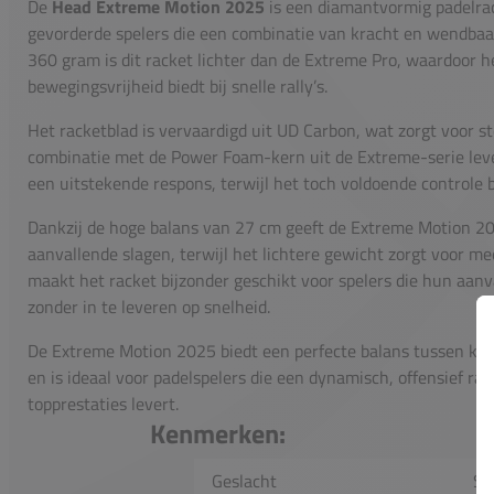
De
Head Extreme Motion 2025
is een diamantvormig padelrac
gevorderde spelers die een combinatie van kracht en wendba
360 gram is dit racket lichter dan de Extreme Pro, waardoor he
bewegingsvrijheid biedt bij snelle rally’s.
Het racketblad is vervaardigd uit UD Carbon, wat zorgt voor s
combinatie met de Power Foam-kern uit de Extreme-serie lever
een uitstekende respons, terwijl het toch voldoende controle b
Dankzij de hoge balans van 27 cm geeft de Extreme Motion 2
aanvallende slagen, terwijl het lichtere gewicht zorgt voor m
maakt het racket bijzonder geschikt voor spelers die hun aanv
zonder in te leveren op snelheid.
De Extreme Motion 2025 biedt een perfecte balans tussen kra
en is ideaal voor padelspelers die een dynamisch, offensief rack
topprestaties levert.
Kenmerken:
Geslacht
Se