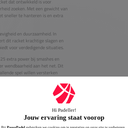
ket dat ontwikkeld is voor
arheid zoeken. Met een gewicht van
t sneller te hanteren is en extra
tevigheid en duurzaamheid. In
t dit racket krachtige slagen en
iedt voor verdedigende situaties.
025 extra power bij smashes en
eer wendbaarheid aan het net. Dit
allende spel willen versterken
cht, controle en bewegingsvrijheid
et willen dat bij iedere slag
nior