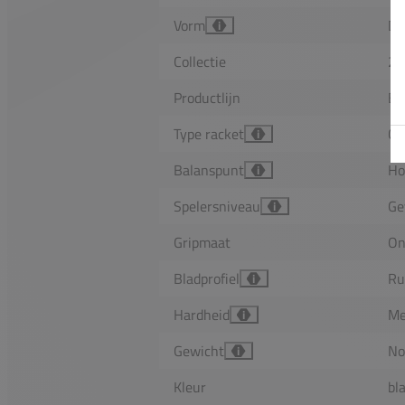
Vorm
Di
i
Collectie
20
Productlijn
Ex
Type racket
Co
i
Balanspunt
Ho
i
Spelersniveau
Ge
i
Gripmaat
On
Bladprofiel
R
i
Hardheid
Me
i
Gewicht
No
i
Kleur
bl