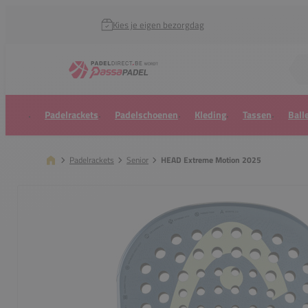
Kies je eigen bezorgdag
Zoek naar...
Padelrackets
Padelschoenen
Kleding
Tassen
Ball
Padelrackets
Senior
HEAD Extreme Motion 2025