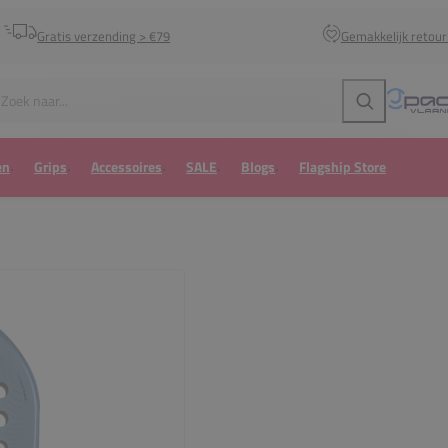
Gratis verzending > €79
Gemakkelijk retou
Zoeken
en
Grips
Accessoires
SALE
Blogs
Flagship Store