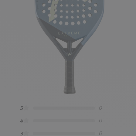
0
5
0
4
0
3