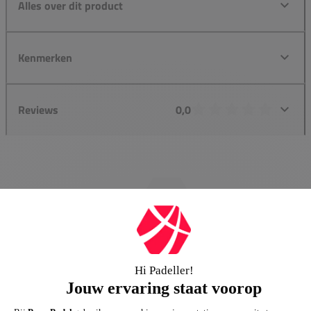
Alles over dit product
Kenmerken
Reviews
0,0
Groot assortiment
Gigantisch assortiment met meer dan 21.000+
artikelen