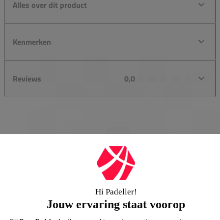
Alles over dit product
Kenmerken
Reviews
0,0
Groot assortiment
Gigantisch assortiment met meer dan 21.000+
artikelen