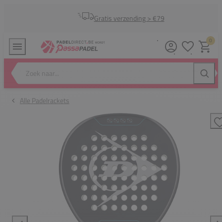
Gratis verzending > €79
0
Verlanglijstj
Winkel
Zoek naar...
Zoeke
Alle Padelrackets
T