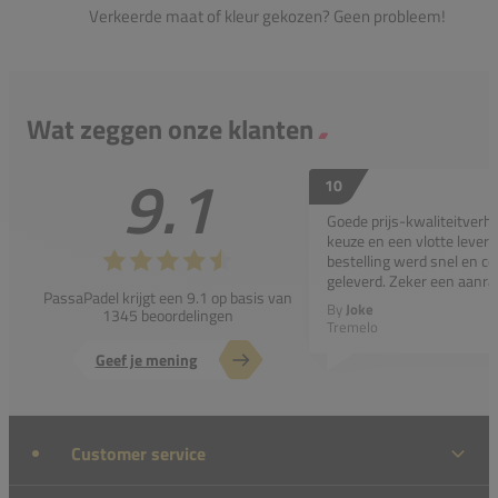
Verkeerde maat of kleur gekozen? Geen probleem!
Wat zeggen onze klanten
9.1
10
Goede prijs-kwaliteitverho
keuze en een vlotte leveri
bestelling werd snel en co
geleverd. Zeker een aanra
PassaPadel krijgt een 9.1 op basis van
By
Joke
1345 beoordelingen
Tremelo
Geef je mening
Customer service