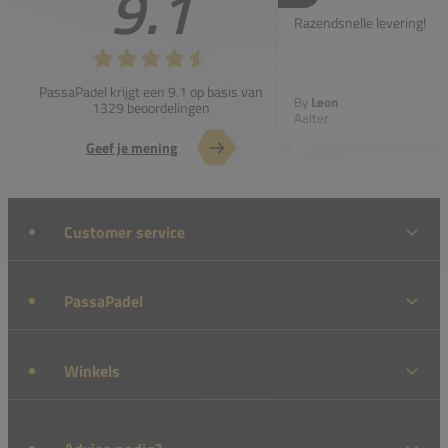
9.1
Razendsnelle levering!
PassaPadel krijgt een 9.1 op basis van
By
Leon
1329 beoordelingen
Aalter
Geef je mening
Customer service
PassaPadel
Winkels