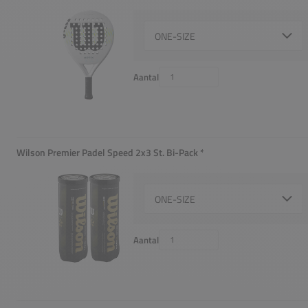
Select {option} for {name}
Aantal
Wilson Premier Padel Speed 2x3 St. Bi-Pack
*
Verplicht
Select {option} for {name}
Aantal