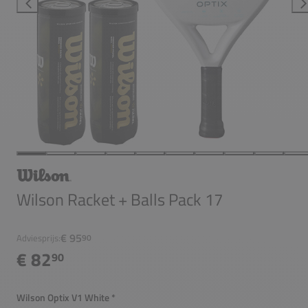
Wilson Racket + Balls Pack 17
€ 95
Adviesprijs:
90
€ 82
90
Wilson Optix V1 White
*
Verplicht