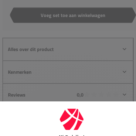
Voeg set toe aan winkelwagen
Aantal
Alles over dit product
Kenmerken
Reviews
0,0