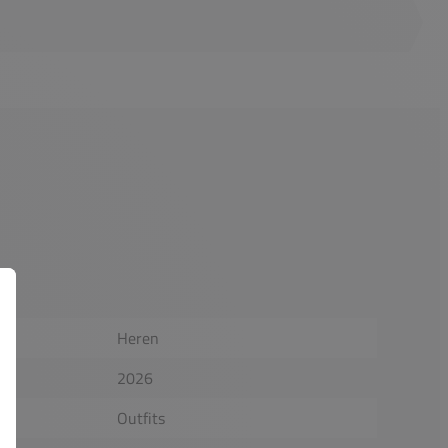
Heren
2026
Outfits