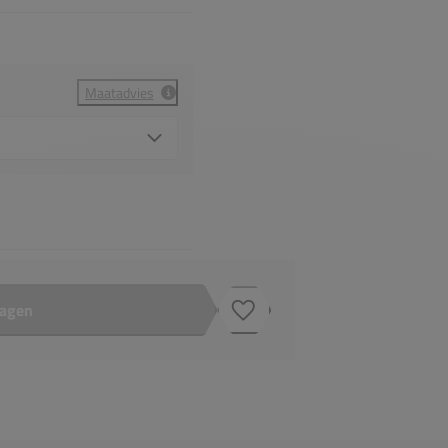
Maatadvies
wagen
Toevoegen aan verlanglijstje