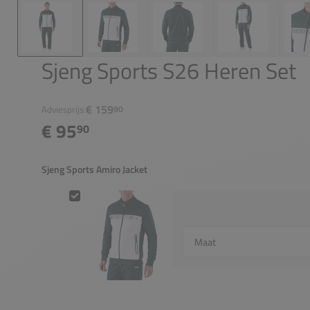
Sjeng Sports S26 Heren Set
€ 159
Adviesprijs:
90
€ 95
90
Sjeng Sports Amiro Jacket
Sjeng Sports Amiro Jacket
Select {option} for {name}