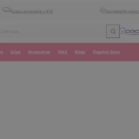
Gratis verzending > €79
Gemakkelijk retou
Zoeken
en
Grips
Accessoires
SALE
Blogs
Flagship Store