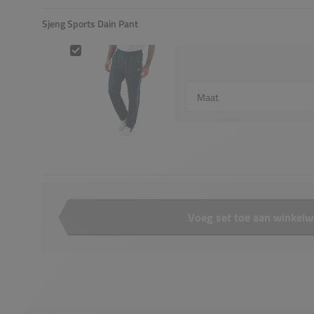
Sjeng Sports Dain Pant
Sjeng Sports Dain Pant
Select {option} for {name}
Voeg set toe aan winkel
Aantal