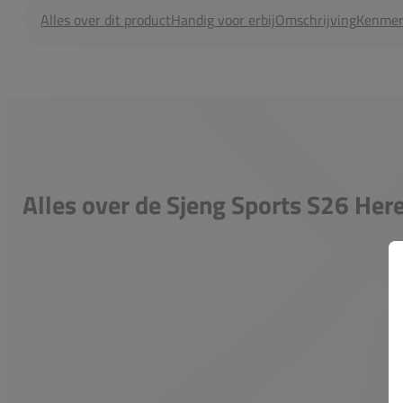
Alles over dit product
Handig voor erbij
Omschrijving
Kenmer
Alles over de Sjeng Sports S26 Her