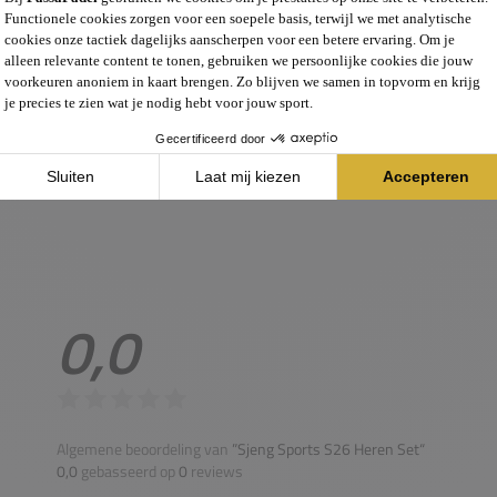
SKU
0,0
Algemene beoordeling van
”Sjeng Sports S26 Heren Set“
0,0
gebasseerd op
0
reviews