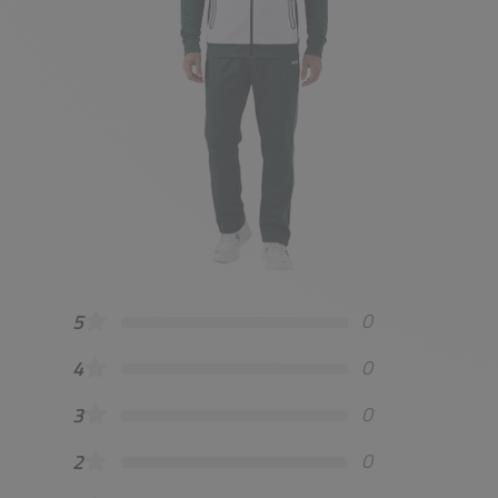
0
5
0
4
0
3
0
2