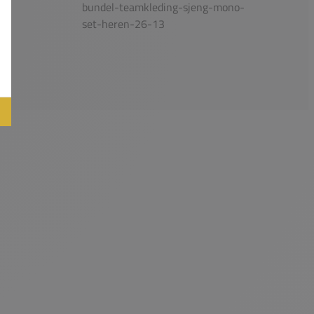
bundel-teamkleding-sjeng-mono-
set-heren-26-13