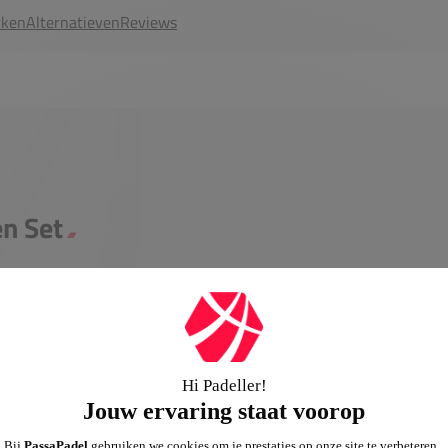
ken
Alternatieven
Reviews
en Set
Kenmerken:
Geslacht
Collectie
Kledingtype