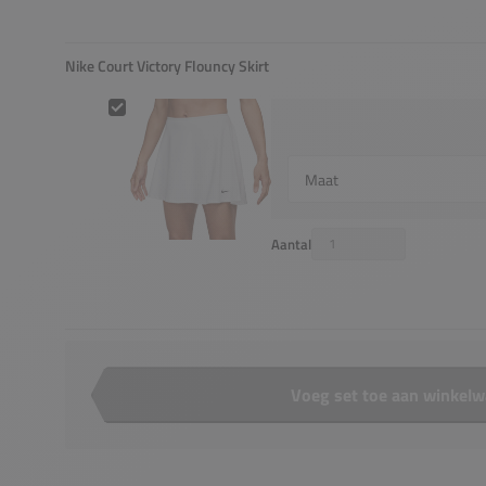
Nike Court Victory Flouncy Skirt
Nike Court Victory Flouncy Skirt
Select {option} for {name}
Aantal
Voeg set toe aan winkel
Aantal