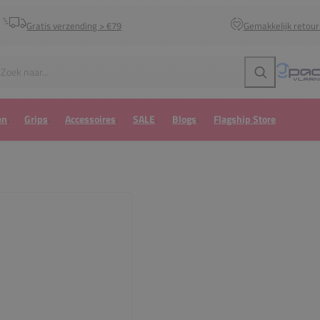
Gratis verzending > €79
Gemakkelijk retou
Zoeken
en
Grips
Accessoires
SALE
Blogs
Flagship Store