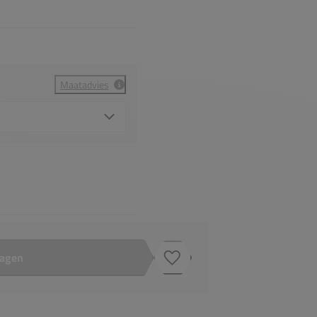
Maatadvies
wagen
Toevoegen aan verlanglijstje