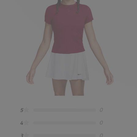
0
5
0
4
0
3