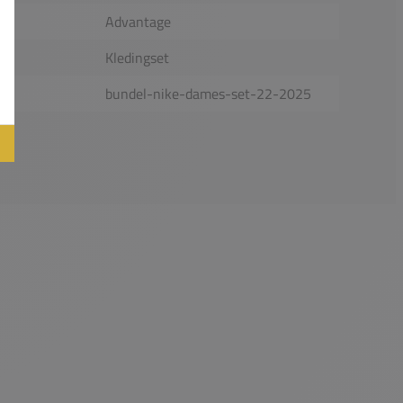
Advantage
Kledingset
bundel-nike-dames-set-22-2025