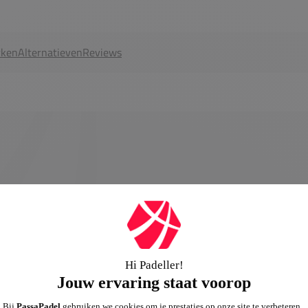
ken
Alternatieven
Reviews
Kenmerken:
Geslacht
Collectie