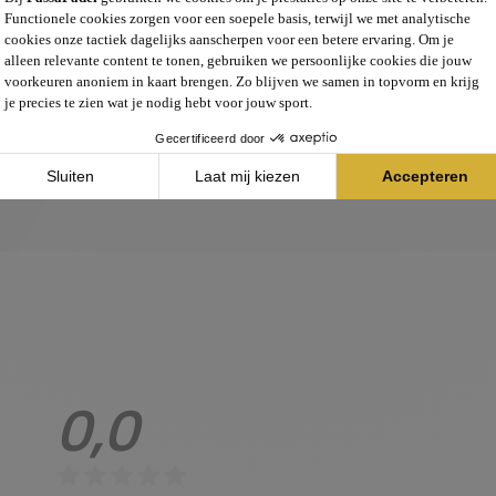
Productlijn
Kledingtype
SKU
0,0