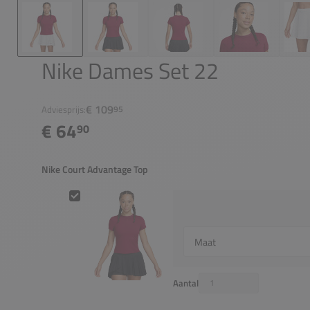
Nike Dames Set 22
€ 109
Adviesprijs:
95
€ 64
90
Nike Court Advantage Top
Nike Court Advantage Top
Select {option} for {name}
Aantal