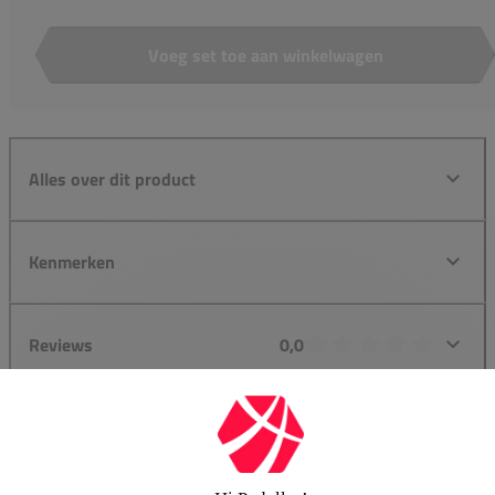
Voeg set toe aan winkelwagen
Aantal
Alles over dit product
Kenmerken
Reviews
0,0