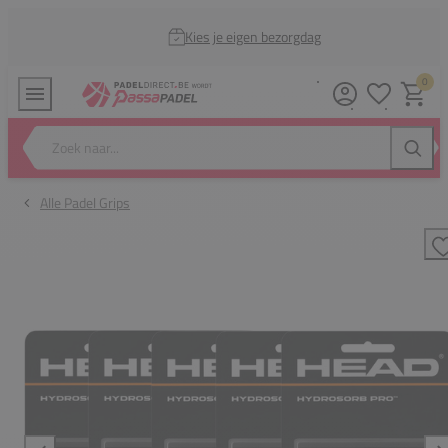
Kies je eigen bezorgdag
0
Verlanglijstj
Winkel
Zoek naar...
Zoeke
Alle Padel Grips
T