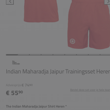
Indian Maharadja Jaipur Trainingsset Here
€ 74
Adviesprijs:
90
Bestel deze set voor je hele tea
€ 55
90
The Indian Maharadja Jaipur Shirt Heren
*
Verplicht