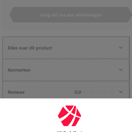
Voeg set toe aan winkelwagen
Aantal
Alles over dit product
Kenmerken
Reviews
0,0