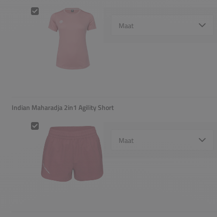
Indian Maharadja Agility Tee
Select {option} for {name}
Indian Maharadja 2in1 Agility Short
Indian Maharadja 2in1 Agility Short
Select {option} for {name}