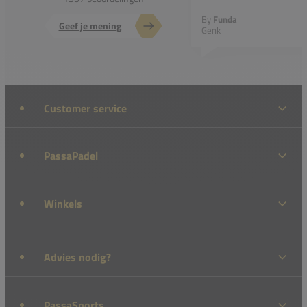
By
Funda
Geef je mening
Genk
Customer service
PassaPadel
Winkels
Advies nodig?
PassaSports